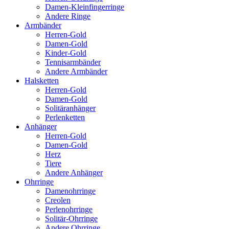
Damen-Kleinfingerringe
Andere Ringe
Armbänder
Herren-Gold
Damen-Gold
Kinder-Gold
Tennisarmbänder
Andere Armbänder
Halsketten
Herren-Gold
Damen-Gold
Solitäranhänger
Perlenketten
Anhänger
Herren-Gold
Damen-Gold
Herz
Tiere
Andere Anhänger
Ohrringe
Damenohrringe
Creolen
Perlenohrringe
Solitär-Ohrringe
Andere Ohrringe