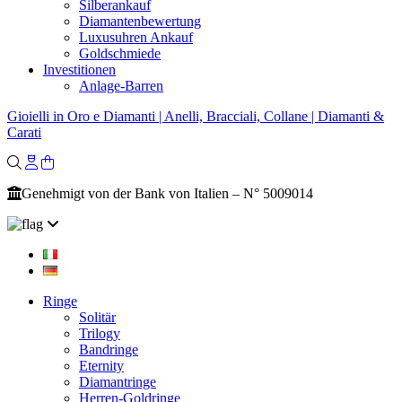
Silberankauf
Diamantenbewertung
Luxusuhren Ankauf
Goldschmiede
Investitionen
Anlage-Barren
Gioielli in Oro e Diamanti | Anelli, Bracciali, Collane | Diamanti &
Carati
Genehmigt von der Bank von Italien – N° 5009014
Ringe
Solitär
Trilogy
Bandringe
Eternity
Diamantringe
Herren-Goldringe