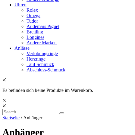
Uhren
Rolex
Omega
Tudor
Audemars Piguet
Breitling
Longines
Andere Marken
Anlässe
Verlobungsringe
Herzringe
Tauf Schmuck
Abschluss-Schmuck
Es befinden sich keine Produkte im Warenkorb.
Search
Search
for:
Startseite
/ Anhänger
Anhänger