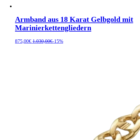
Armband aus 18 Karat Gelbgold mit
Marinierkettengliedern
875,00
€
1.030,00
€
-15%