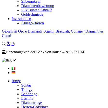
Silberankauf
Diamantenbewertung
Luxusuhren Ankauf
Goldschmiede
Investitionen
Anlage-Barren
Gioielli in Oro e Diamanti | Anelli, Bracciali, Collane | Diamanti &
Carati
Genehmigt von der Bank von Italien – N° 5009014
Ringe
Solitär
Trilogy
Bandringe
Eternity
Diamantringe
Herren-Goldringe