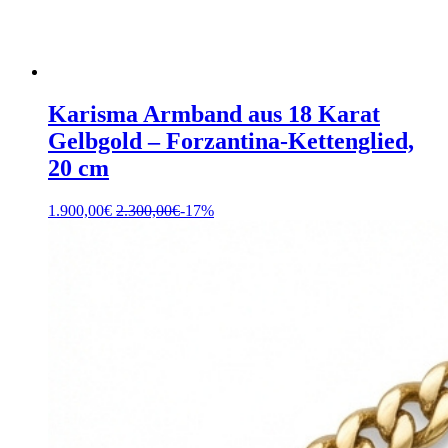
Karisma Armband aus 18 Karat
Gelbgold – Forzantina-Kettenglied,
20 cm
1.900,00
€
2.300,00
€
-17%