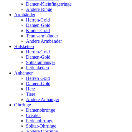
Damen-Kleinfingerringe
Andere Ringe
Armbänder
Herren-Gold
Damen-Gold
Kinder-Gold
Tennisarmbänder
Andere Armbänder
Halsketten
Herren-Gold
Damen-Gold
Solitäranhänger
Perlenketten
Anhänger
Herren-Gold
Damen-Gold
Herz
Tiere
Andere Anhänger
Ohrringe
Damenohrringe
Creolen
Perlenohrringe
Solitär-Ohrringe
Andere Ohrringe