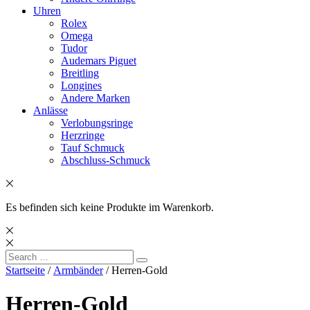
Uhren
Rolex
Omega
Tudor
Audemars Piguet
Breitling
Longines
Andere Marken
Anlässe
Verlobungsringe
Herzringe
Tauf Schmuck
Abschluss-Schmuck
Es befinden sich keine Produkte im Warenkorb.
Search
Search
for:
Startseite
/
Armbänder
/ Herren-Gold
Herren-Gold