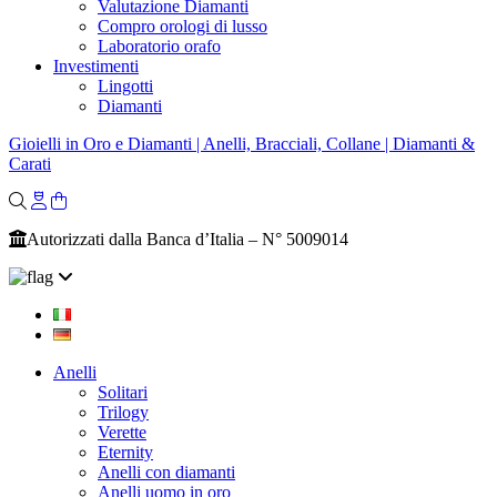
Valutazione Diamanti
Compro orologi di lusso
Laboratorio orafo
Investimenti
Lingotti
Diamanti
Gioielli in Oro e Diamanti | Anelli, Bracciali, Collane | Diamanti &
Carati
Autorizzati dalla Banca d’Italia – N° 5009014
Anelli
Solitari
Trilogy
Verette
Eternity
Anelli con diamanti
Anelli uomo in oro