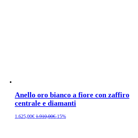
Anello oro bianco a fiore con zaffiro
centrale e diamanti
1.625,00
€
1.910,00
€
-15%