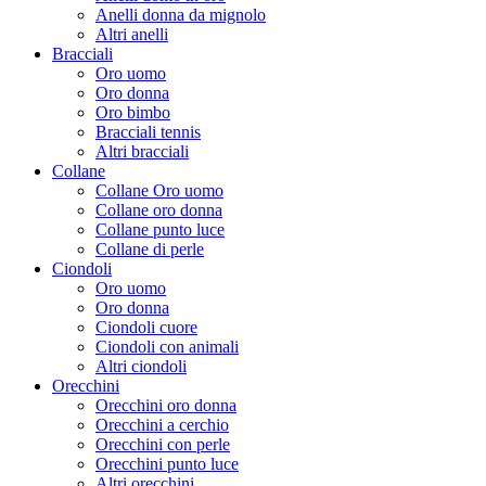
Anelli donna da mignolo
Altri anelli
Bracciali
Oro uomo
Oro donna
Oro bimbo
Bracciali tennis
Altri bracciali
Collane
Collane Oro uomo
Collane oro donna
Collane punto luce
Collane di perle
Ciondoli
Oro uomo
Oro donna
Ciondoli cuore
Ciondoli con animali
Altri ciondoli
Orecchini
Orecchini oro donna
Orecchini a cerchio
Orecchini con perle
Orecchini punto luce
Altri orecchini