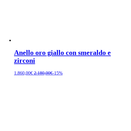
Anello oro giallo con smeraldo e
zirconi
1.860,00
€
2.180,00
€
-15%