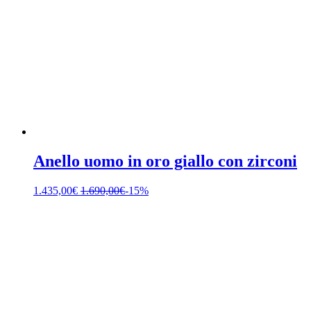
Anello uomo in oro giallo con zirconi
1.435,00
€
1.690,00
€
-15%