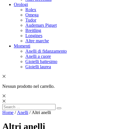
Orologi
Rolex
Omega
Tudor
Audemars Piguet
Breitling
Longines
Altre marche
Momenti
Anelli di fidanzamento
Anelli a cuore
Gioielli battesimo
Gioielli laurea
Nessun prodotto nel carrello.
Search
Search
for:
Home
/
Anelli
/ Altri anelli
Altri anelli