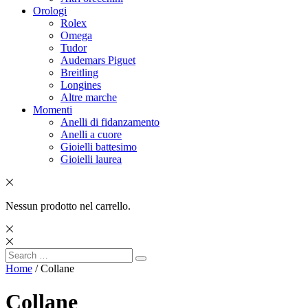
Orologi
Rolex
Omega
Tudor
Audemars Piguet
Breitling
Longines
Altre marche
Momenti
Anelli di fidanzamento
Anelli a cuore
Gioielli battesimo
Gioielli laurea
Nessun prodotto nel carrello.
Search
Search
for:
Home
/ Collane
Collane