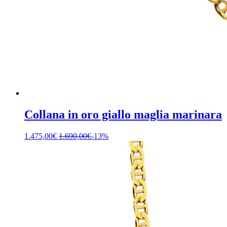
Collana in oro giallo maglia marinara
1.475,00
€
1.690,00
€
-13%