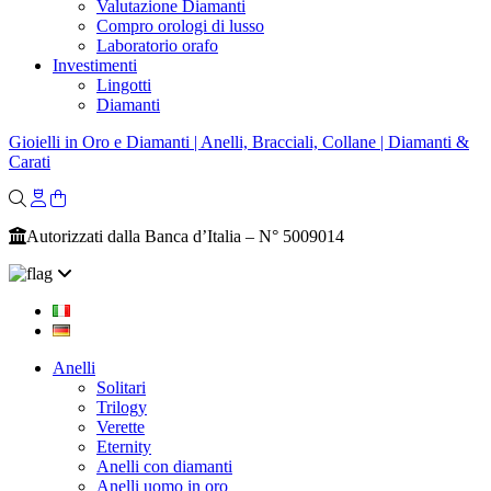
Valutazione Diamanti
Compro orologi di lusso
Laboratorio orafo
Investimenti
Lingotti
Diamanti
Gioielli in Oro e Diamanti | Anelli, Bracciali, Collane | Diamanti &
Carati
Autorizzati dalla Banca d’Italia – N° 5009014
Anelli
Solitari
Trilogy
Verette
Eternity
Anelli con diamanti
Anelli uomo in oro