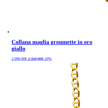
Collana maglia groumette in oro
giallo
2.090,00
€
2.320,00
€
-10%