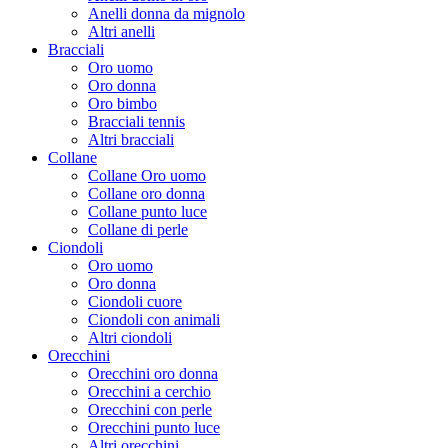
Anelli donna da mignolo
Altri anelli
Bracciali
Oro uomo
Oro donna
Oro bimbo
Bracciali tennis
Altri bracciali
Collane
Collane Oro uomo
Collane oro donna
Collane punto luce
Collane di perle
Ciondoli
Oro uomo
Oro donna
Ciondoli cuore
Ciondoli con animali
Altri ciondoli
Orecchini
Orecchini oro donna
Orecchini a cerchio
Orecchini con perle
Orecchini punto luce
Altri orecchini