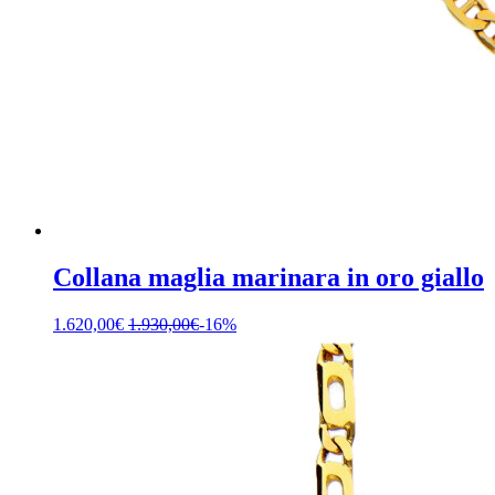
Collana maglia marinara in oro giallo
1.620,00
€
1.930,00
€
-16%