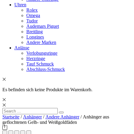
Uhren
Rolex
Omega
Tudor
Audemars Piguet
Breitling
Longines
Andere Marken
Anlässe
Verlobungsringe
Herzringe
Tauf Schmuck
Abschluss-Schmuck
Es befinden sich keine Produkte im Warenkorb.
Search
Search
for:
Startseite
/
Anhänger
/
Andere Anhänger
/ Anhänger aus
geflochtenen Gelb- und Weißgoldfäden