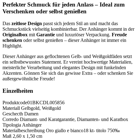
Perfekter Schmuck für jeden Anlass – Ideal zum
Verschenken oder selbst genießen
Das
zeitlose Design
passt sich jedem Stil an und macht das
Schmuckstück vielseitig kombinierbar. Der Anhänger kommt in der
Originalbox
mit
Garantie
und luxuriöser Verpackung.
Freude
schenken
oder selbst genießen – dieser Anhänger ist immer ein
Highlight.
Dieser Anhänger aus geflochtenen Gelb- und Weißgoldfäden setzt
ein selbstbewusstes Statement. Er vereint hochwertige Materialien,
meisterliche Verarbeitung und elegantes Design mit funkelnden
Akzenten. Gönnen Sie sich das gewisse Extra – oder schenken Sie
außergewöhnliche Freude!
Einzelheiten
Produktcode
01BKCDL005856
Materiall
Gelbgold, Weißgold
Geschecth
Damen
Corredo
Diamant- und Karatgarantie, Diamanten- und Karatbox
Tipologia
Anhänger
Materialbeschreibung
Oro giallo e bianco18 kt- titolo 750‰
Maß
2,60 x 1,50 cm