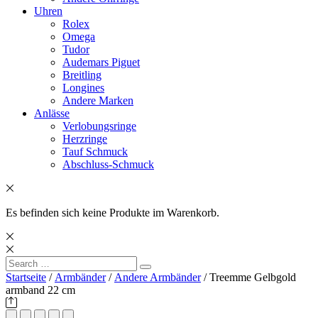
Uhren
Rolex
Omega
Tudor
Audemars Piguet
Breitling
Longines
Andere Marken
Anlässe
Verlobungsringe
Herzringe
Tauf Schmuck
Abschluss-Schmuck
Es befinden sich keine Produkte im Warenkorb.
Search
Search
for:
Startseite
/
Armbänder
/
Andere Armbänder
/ Treemme Gelbgold
armband 22 cm