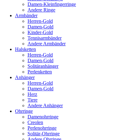
Damen-Kleinfingerringe
Andere Ringe
Armbänder
Herren-Gold
Damen-Gold
Kinder-Gold
Tennisarmbänder
Andere Armbänder
Halsketten
Herren-Gold
Damen-Gold
Solitäranhänger
Perlenketten
Anhänger
Herren-Gold
Damen-Gold
Herz
Tiere
Andere Anhänger
Ohrringe
Damenohrringe
Creolen
Perlenohrringe
Solitär-Ohrringe
Andere Ohrringe