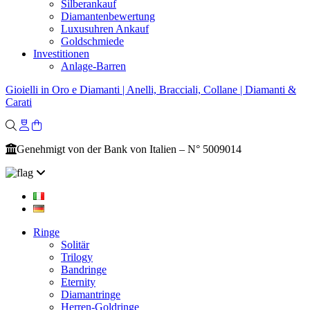
Silberankauf
Diamantenbewertung
Luxusuhren Ankauf
Goldschmiede
Investitionen
Anlage-Barren
Gioielli in Oro e Diamanti | Anelli, Bracciali, Collane | Diamanti &
Carati
Genehmigt von der Bank von Italien – N° 5009014
Ringe
Solitär
Trilogy
Bandringe
Eternity
Diamantringe
Herren-Goldringe