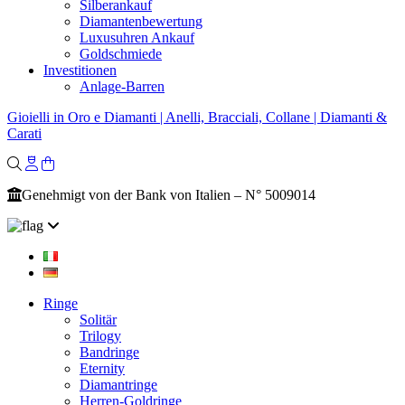
Silberankauf
Diamantenbewertung
Luxusuhren Ankauf
Goldschmiede
Investitionen
Anlage-Barren
Gioielli in Oro e Diamanti | Anelli, Bracciali, Collane | Diamanti &
Carati
Genehmigt von der Bank von Italien – N° 5009014
Ringe
Solitär
Trilogy
Bandringe
Eternity
Diamantringe
Herren-Goldringe