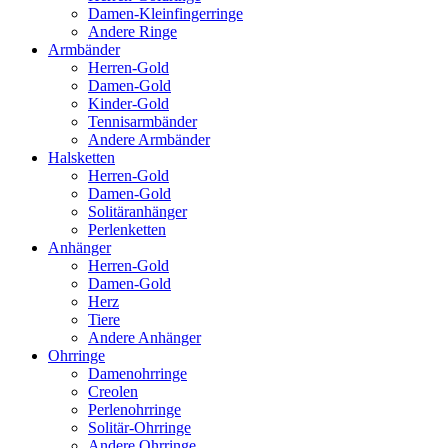
Damen-Kleinfingerringe
Andere Ringe
Armbänder
Herren-Gold
Damen-Gold
Kinder-Gold
Tennisarmbänder
Andere Armbänder
Halsketten
Herren-Gold
Damen-Gold
Solitäranhänger
Perlenketten
Anhänger
Herren-Gold
Damen-Gold
Herz
Tiere
Andere Anhänger
Ohrringe
Damenohrringe
Creolen
Perlenohrringe
Solitär-Ohrringe
Andere Ohrringe