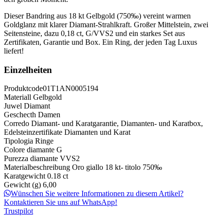
Dieser Bandring aus 18 kt Gelbgold (750‰) vereint warmen
Goldglanz mit klarer Diamant-Strahlkraft. Großer Mittelstein, zwei
Seitensteine, dazu 0,18 ct, G/VVS2 und ein starkes Set aus
Zertifikaten, Garantie und Box. Ein Ring, der jeden Tag Luxus
liefert!
Einzelheiten
Produktcode
01T1AN0005194
Materiall
Gelbgold
Juwel
Diamant
Geschecth
Damen
Corredo
Diamant- und Karatgarantie, Diamanten- und Karatbox,
Edelsteinzertifikate Diamanten und Karat
Tipologia
Ringe
Colore diamante
G
Purezza diamante
VVS2
Materialbeschreibung
Oro giallo 18 kt- titolo 750‰
Karatgewicht
0.18 ct
Gewicht (g)
6,00
Wünschen Sie weitere Informationen zu diesem Artikel?
Kontaktieren Sie uns auf WhatsApp!
Trustpilot