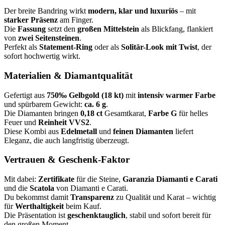
Der breite Bandring wirkt
modern, klar und luxuriös
– mit
starker Präsenz
am Finger.
Die
Fassung
setzt den
großen Mittelstein
als Blickfang, flankiert
von
zwei Seitensteinen
.
Perfekt als
Statement-Ring
oder als
Solitär-Look mit Twist
, der
sofort hochwertig wirkt.
Materialien & Diamantqualität
Gefertigt aus
750‰ Gelbgold (18 kt)
mit
intensiv warmer Farbe
und spürbarem Gewicht:
ca. 6 g
.
Die Diamanten bringen
0,18 ct
Gesamtkarat,
Farbe G
für helles
Feuer und
Reinheit VVS2
.
Diese Kombi aus
Edelmetall
und
feinen Diamanten
liefert
Eleganz, die auch langfristig überzeugt.
Vertrauen & Geschenk-Faktor
Mit dabei:
Zertifikate
für die Steine,
Garanzia Diamanti e Carati
und die
Scatola
von Diamanti e Carati.
Du bekommst damit
Transparenz
zu Qualität und Karat – wichtig
für
Werthaltigkeit
beim Kauf.
Die Präsentation ist
geschenktauglich
, stabil und sofort bereit für
den großen Moment.