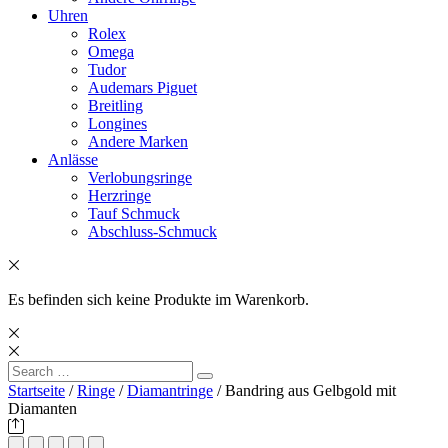
Uhren
Rolex
Omega
Tudor
Audemars Piguet
Breitling
Longines
Andere Marken
Anlässe
Verlobungsringe
Herzringe
Tauf Schmuck
Abschluss-Schmuck
Es befinden sich keine Produkte im Warenkorb.
Search
Search
for:
Startseite
/
Ringe
/
Diamantringe
/ Bandring aus Gelbgold mit
Diamanten