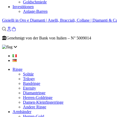
Goldschmiede
Investitionen
Anlage-Barren
Gioielli in Oro e Diamanti | Anelli, Bracciali, Collane | Diamanti & Ca
Genehmigt von der Bank von Italien – N° 5009014
Ringe
Solitär
Trilogy
Bandringe
Eternity
Diamantringe
Herren-Goldringe
Damen-Kleinfingerringe
Andere Ringe
Armbänder
Herren-Gold