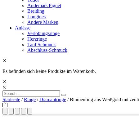
Audemars Piguet
Breitling
Longines
Andere Marken
Anlässe
Verlobungsringe
Herzringe
Tauf Schmuck
Abschluss-Schmuck
Es befinden sich keine Produkte im Warenkorb.
Search
Search
for:
Startseite
/
Ringe
/
Diamantringe
/ Blumenring aus Weißgold mit zent