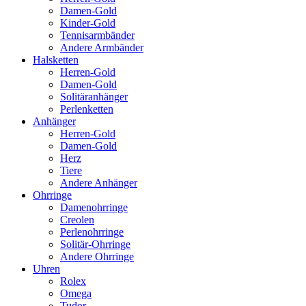
Damen-Gold
Kinder-Gold
Tennisarmbänder
Andere Armbänder
Halsketten
Herren-Gold
Damen-Gold
Solitäranhänger
Perlenketten
Anhänger
Herren-Gold
Damen-Gold
Herz
Tiere
Andere Anhänger
Ohrringe
Damenohrringe
Creolen
Perlenohrringe
Solitär-Ohrringe
Andere Ohrringe
Uhren
Rolex
Omega
Tudor