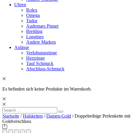
Uhren
Rolex
Omega
Tudor
Audemars Piguet
Breitling
Longines
Andere Marken
Anlässe
Verlobungsringe
Herzringe
Tauf Schmuck
Abschluss-Schmuck
Es befinden sich keine Produkte im Warenkorb.
Search
Search
for:
Startseite
/
Halsketten
/
Damen-Gold
/ Doppelreihige Perlenkette mit
Goldverschluss