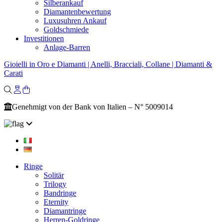
Silberankauf
Diamantenbewertung
Luxusuhren Ankauf
Goldschmiede
Investitionen
Anlage-Barren
Gioielli in Oro e Diamanti | Anelli, Bracciali, Collane | Diamanti &
Carati
Genehmigt von der Bank von Italien – N° 5009014
Ringe
Solitär
Trilogy
Bandringe
Eternity
Diamantringe
Herren-Goldringe