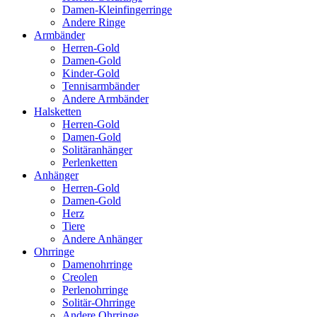
Damen-Kleinfingerringe
Andere Ringe
Armbänder
Herren-Gold
Damen-Gold
Kinder-Gold
Tennisarmbänder
Andere Armbänder
Halsketten
Herren-Gold
Damen-Gold
Solitäranhänger
Perlenketten
Anhänger
Herren-Gold
Damen-Gold
Herz
Tiere
Andere Anhänger
Ohrringe
Damenohrringe
Creolen
Perlenohrringe
Solitär-Ohrringe
Andere Ohrringe