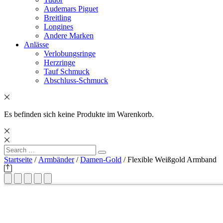
Audemars Piguet
Breitling
Longines
Andere Marken
Anlässe
Verlobungsringe
Herzringe
Tauf Schmuck
Abschluss-Schmuck
Es befinden sich keine Produkte im Warenkorb.
Search
Search
for:
Startseite
/
Armbänder
/
Damen-Gold
/ Flexible Weißgold Armband