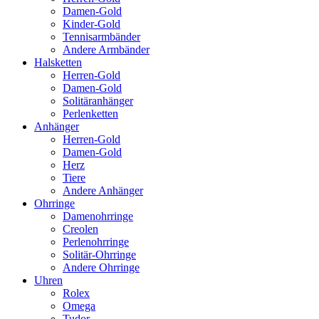
Damen-Gold
Kinder-Gold
Tennisarmbänder
Andere Armbänder
Halsketten
Herren-Gold
Damen-Gold
Solitäranhänger
Perlenketten
Anhänger
Herren-Gold
Damen-Gold
Herz
Tiere
Andere Anhänger
Ohrringe
Damenohrringe
Creolen
Perlenohrringe
Solitär-Ohrringe
Andere Ohrringe
Uhren
Rolex
Omega
Tudor