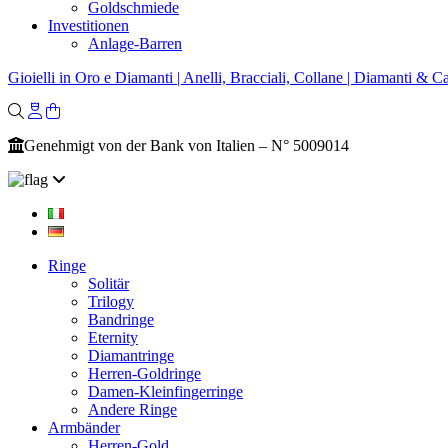
Goldschmiede
Investitionen
Anlage-Barren
Gioielli in Oro e Diamanti | Anelli, Bracciali, Collane | Diamanti & Ca
Genehmigt von der Bank von Italien – N° 5009014
Ringe
Solitär
Trilogy
Bandringe
Eternity
Diamantringe
Herren-Goldringe
Damen-Kleinfingerringe
Andere Ringe
Armbänder
Herren-Gold