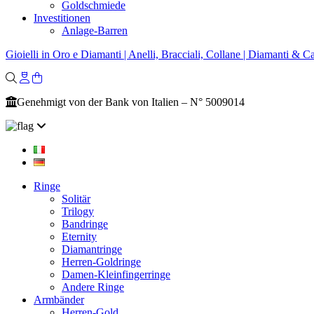
Goldschmiede
Investitionen
Anlage-Barren
Gioielli in Oro e Diamanti | Anelli, Bracciali, Collane | Diamanti & Ca
Genehmigt von der Bank von Italien – N° 5009014
Ringe
Solitär
Trilogy
Bandringe
Eternity
Diamantringe
Herren-Goldringe
Damen-Kleinfingerringe
Andere Ringe
Armbänder
Herren-Gold