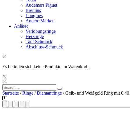
Audemars Piguet
Breitling
Longines
Andere Marken
Anlässe
Verlobungsringe
Herzringe
Tauf Schmuck
Abschluss-Schmuck
Es befinden sich keine Produkte im Warenkorb.
Search
Search
for:
Startseite
/
Ringe
/
Diamantringe
/ Gelb- und Weißgold Ring mit 0,40