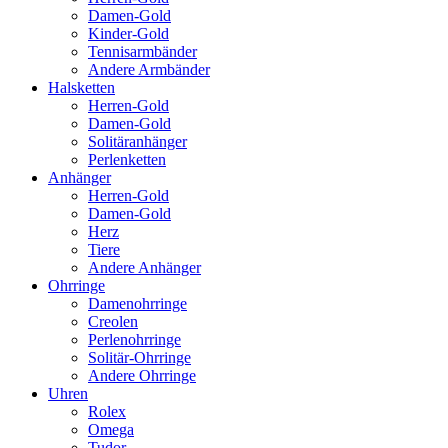
Damen-Gold
Kinder-Gold
Tennisarmbänder
Andere Armbänder
Halsketten
Herren-Gold
Damen-Gold
Solitäranhänger
Perlenketten
Anhänger
Herren-Gold
Damen-Gold
Herz
Tiere
Andere Anhänger
Ohrringe
Damenohrringe
Creolen
Perlenohrringe
Solitär-Ohrringe
Andere Ohrringe
Uhren
Rolex
Omega
Tudor