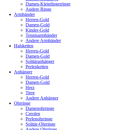
Damen-Kleinfingerringe
Andere Ringe
Armbänder
Herren-Gold
Damen-Gold
Kinder-Gold
Tennisarmbänder
Andere Armbänder
Halsketten
Herren-Gold
Damen-Gold
Solitäranhänger
Perlenketten
Anhänger
Herren-Gold
Damen-Gold
Herz
Tiere
Andere Anhänger
Ohrringe
Damenohrringe
Creolen
Perlenohrringe
Solitär-Ohrringe
Andere Ohrringe