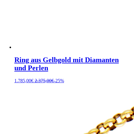
Ring aus Gelbgold mit Diamanten
und Perlen
1.785,00
€
2.375,00
€
-25%