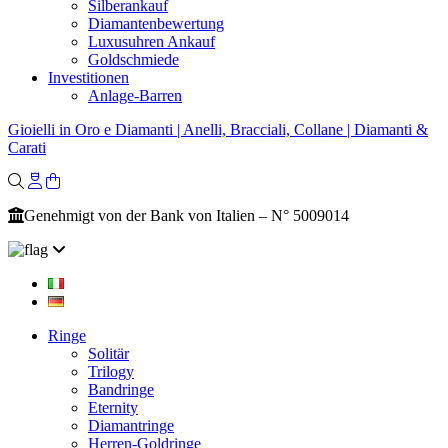
Silberankauf
Diamantenbewertung
Luxusuhren Ankauf
Goldschmiede
Investitionen
Anlage-Barren
Gioielli in Oro e Diamanti | Anelli, Bracciali, Collane | Diamanti &
Carati
Genehmigt von der Bank von Italien – N° 5009014
Ringe
Solitär
Trilogy
Bandringe
Eternity
Diamantringe
Herren-Goldringe