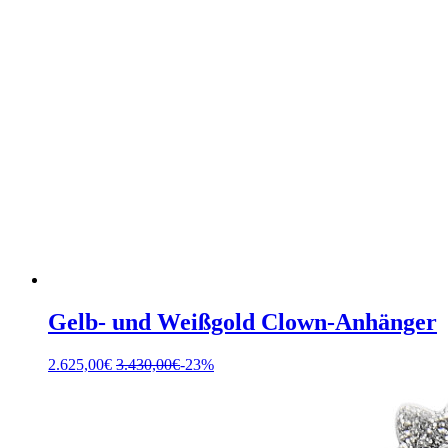
Gelb- und Weißgold Clown-Anhänger
2.625,00
€
3.430,00
€
-23%