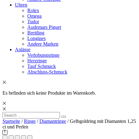
Uhren
Rolex
Omega
Tudor
Audemars Piguet
Breitling
Longines
Andere Marken
Anlässe
Verlobungsringe
Herzringe
Tauf Schmuck
Abschluss-Schmuck
Es befinden sich keine Produkte im Warenkorb.
Search
Search
for:
Startseite
/
Ringe
/
Diamantringe
/ Gelbgoldring mit Diamanten 1,25
ct und Perlen