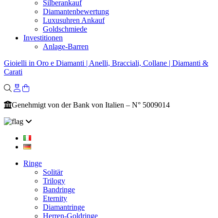
Silberankauf
Diamantenbewertung
Luxusuhren Ankauf
Goldschmiede
Investitionen
Anlage-Barren
Gioielli in Oro e Diamanti | Anelli, Bracciali, Collane | Diamanti &
Carati
Genehmigt von der Bank von Italien – N° 5009014
Ringe
Solitär
Trilogy
Bandringe
Eternity
Diamantringe
Herren-Goldringe