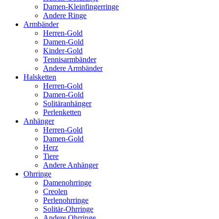
Damen-Kleinfingerringe
Andere Ringe
Armbänder
Herren-Gold
Damen-Gold
Kinder-Gold
Tennisarmbänder
Andere Armbänder
Halsketten
Herren-Gold
Damen-Gold
Solitäranhänger
Perlenketten
Anhänger
Herren-Gold
Damen-Gold
Herz
Tiere
Andere Anhänger
Ohrringe
Damenohrringe
Creolen
Perlenohrringe
Solitär-Ohrringe
Andere Ohrringe