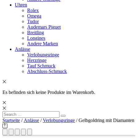
Uhren
Rolex
Omega
Tudor
Audemars Piguet
Breitling
Longines
Andere Marken
Anlässe
Verlobungsringe
Herzringe
Tauf Schmuck
Abschluss-Schmuck
Es befinden sich keine Produkte im Warenkorb.
Search
Search
for:
Startseite
/
Anlässe
/
Verlobungsringe
/ Gelbgoldring mit Diamanten