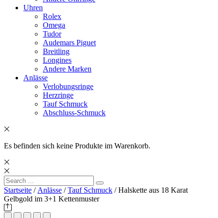
Uhren
Rolex
Omega
Tudor
Audemars Piguet
Breitling
Longines
Andere Marken
Anlässe
Verlobungsringe
Herzringe
Tauf Schmuck
Abschluss-Schmuck
Es befinden sich keine Produkte im Warenkorb.
Search
Search
for:
Startseite
/
Anlässe
/
Tauf Schmuck
/ Halskette aus 18 Karat
Gelbgold im 3+1 Kettenmuster