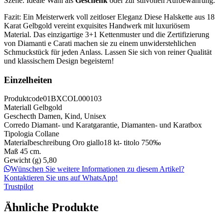
Szene. Ideale Wahl als
Geschenk
oder zur stilvollen Aufbewahrung.
Fazit: Ein Meisterwerk voll zeitloser Eleganz Diese Halskette aus 18
Karat Gelbgold vereint exquisites Handwerk mit luxuriösem
Material. Das einzigartige 3+1 Kettenmuster und die Zertifizierung
von Diamanti e Carati machen sie zu einem unwiderstehlichen
Schmuckstück für jeden Anlass. Lassen Sie sich von reiner Qualität
und klassischem Design begeistern!
Einzelheiten
Produktcode
01BXCOL000103
Materiall
Gelbgold
Geschecth
Damen, Kind, Unisex
Corredo
Diamant- und Karatgarantie, Diamanten- und Karatbox
Tipologia
Collane
Materialbeschreibung
Oro giallo18 kt- titolo 750‰
Maß
45 cm.
Gewicht (g)
5,80
Wünschen Sie weitere Informationen zu diesem Artikel?
Kontaktieren Sie uns auf WhatsApp!
Trustpilot
Ähnliche Produkte