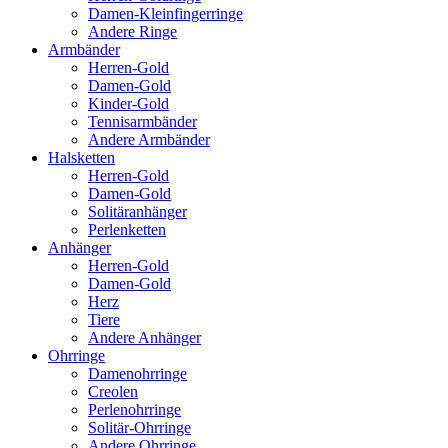
Damen-Kleinfingerringe
Andere Ringe
Armbänder
Herren-Gold
Damen-Gold
Kinder-Gold
Tennisarmbänder
Andere Armbänder
Halsketten
Herren-Gold
Damen-Gold
Solitäranhänger
Perlenketten
Anhänger
Herren-Gold
Damen-Gold
Herz
Tiere
Andere Anhänger
Ohrringe
Damenohrringe
Creolen
Perlenohrringe
Solitär-Ohrringe
Andere Ohrringe