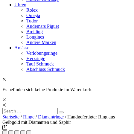
Uhren
Rolex
Omega
Tudor
Audemars Piguet
Breitling
Longines
Andere Marken
Anlässe
Verlobungsringe
Herzringe
Tauf Schmuck
Abschluss-Schmuck
Es befinden sich keine Produkte im Warenkorb.
Search
Search
for:
Startseite
/
Ringe
/
Diamantringe
/ Handgefertigter Ring aus
Gelbgold mit Diamanten und Saphir