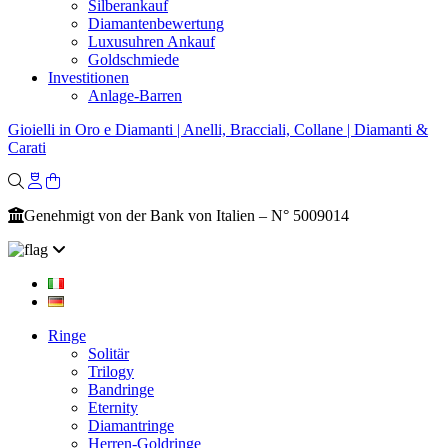
Silberankauf
Diamantenbewertung
Luxusuhren Ankauf
Goldschmiede
Investitionen
Anlage-Barren
Gioielli in Oro e Diamanti | Anelli, Bracciali, Collane | Diamanti &
Carati
Genehmigt von der Bank von Italien – N° 5009014
Ringe
Solitär
Trilogy
Bandringe
Eternity
Diamantringe
Herren-Goldringe