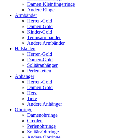
Damen-Kleinfingerringe
Andere Ringe
Armbänder
Herren-Gold
Damen-Gold
Kinder-Gold
Tennisarmbänder
Andere Armbänder
Halsketten
Herren-Gold
Damen-Gold
Solitäranhänger
Perlenketten
Anhänger
Herren-Gold
Damen-Gold
Herz
Tiere
Andere Anhänger
Ohrringe
Damenohrringe
Creolen
Perlenohrringe
Solitär-Ohrringe
Andere Ohrringe