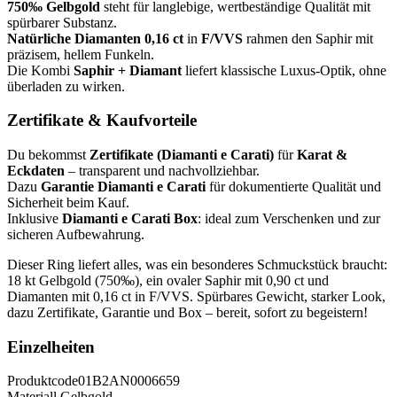
750‰ Gelbgold
steht für langlebige, wertbeständige Qualität mit
spürbarer Substanz.
Natürliche Diamanten 0,16 ct
in
F/VVS
rahmen den Saphir mit
präzisem, hellem Funkeln.
Die Kombi
Saphir + Diamant
liefert klassische Luxus-Optik, ohne
überladen zu wirken.
Zertifikate & Kaufvorteile
Du bekommst
Zertifikate (Diamanti e Carati)
für
Karat &
Eckdaten
– transparent und nachvollziehbar.
Dazu
Garantie Diamanti e Carati
für dokumentierte Qualität und
Sicherheit beim Kauf.
Inklusive
Diamanti e Carati Box
: ideal zum Verschenken und zur
sicheren Aufbewahrung.
Dieser Ring liefert alles, was ein besonderes Schmuckstück braucht:
18 kt Gelbgold (750‰), ein ovaler Saphir mit 0,90 ct und
Diamanten mit 0,16 ct in F/VVS. Spürbares Gewicht, starker Look,
dazu Zertifikate, Garantie und Box – bereit, sofort zu begeistern!
Einzelheiten
Produktcode
01B2AN0006659
Materiall
Gelbgold