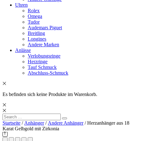
Uhren
Rolex
Omega
Tudor
Audemars Piguet
Breitling
Longines
Andere Marken
Anlässe
Verlobungsringe
Herzringe
Tauf Schmuck
Abschluss-Schmuck
Es befinden sich keine Produkte im Warenkorb.
Search
Search
for:
Startseite
/
Anhänger
/
Andere Anhänger
/ Herzanhänger aus 18
Karat Gelbgold mit Zirkonia