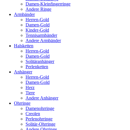
Damen-Kleinfingerringe
Andere Ringe
Armbänder
Herren-Gold
Damen-Gold
Kinder-Gold
Tennisarmbänder
Andere Armbänder
Halsketten
Herren-Gold
Damen-Gold
Solitäranhänger
Perlenketten
Anhänger
Herren-Gold
Damen-Gold
Herz
Tiere
Andere Anhänger
Ohrringe
Damenohrringe
Creolen
Perlenohrringe
Solitär-Ohrringe
Andere Ohrringe