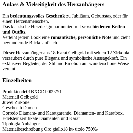
Anlass & Vielseitigkeit des Herzanhängers
Ein
bedeutungsvolles Geschenk
zu Jubiläum, Geburtstag oder für
einen Herzensmenschen.
Das klassische Herzdesign harmoniert mit
verschiedenen Ketten
und Outfits
.
Verleiht jedem Look eine
romantische, persönliche Note
und zieht
bewundernde Blicke auf sich.
Dieser Herzanhänger aus 18 Karat Gelbgold mit seinen 12 Zirkonia
verzaubert durch pure Eleganz und symbolische Aussagekraft. Ein
exklusiver Begleiter, der Stil und Emotion auf wunderschöne Weise
vereint!
Einzelheiten
Produktcode
01BXCDL009751
Materiall
Gelbgold
Juwel
Zirkone
Geschecth
Damen
Corredo
Diamant- und Karatgarantie, Diamanten- und Karatbox,
Edelsteinzertifikate Diamanten und Karat
Tipologia
Anhänger
Materialbeschreibung
Oro giallo18 kt- titolo 750‰