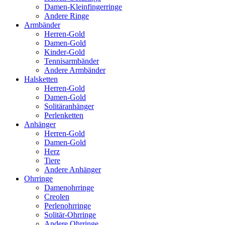
Damen-Kleinfingerringe
Andere Ringe
Armbänder
Herren-Gold
Damen-Gold
Kinder-Gold
Tennisarmbänder
Andere Armbänder
Halsketten
Herren-Gold
Damen-Gold
Solitäranhänger
Perlenketten
Anhänger
Herren-Gold
Damen-Gold
Herz
Tiere
Andere Anhänger
Ohrringe
Damenohrringe
Creolen
Perlenohrringe
Solitär-Ohrringe
Andere Ohrringe