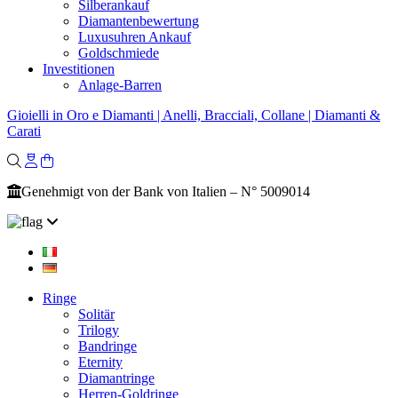
Silberankauf
Diamantenbewertung
Luxusuhren Ankauf
Goldschmiede
Investitionen
Anlage-Barren
Gioielli in Oro e Diamanti | Anelli, Bracciali, Collane | Diamanti &
Carati
Genehmigt von der Bank von Italien – N° 5009014
Ringe
Solitär
Trilogy
Bandringe
Eternity
Diamantringe
Herren-Goldringe