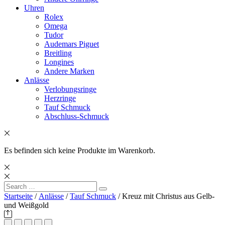
Uhren
Rolex
Omega
Tudor
Audemars Piguet
Breitling
Longines
Andere Marken
Anlässe
Verlobungsringe
Herzringe
Tauf Schmuck
Abschluss-Schmuck
Es befinden sich keine Produkte im Warenkorb.
Search
Search
for:
Startseite
/
Anlässe
/
Tauf Schmuck
/ Kreuz mit Christus aus Gelb-
und Weißgold