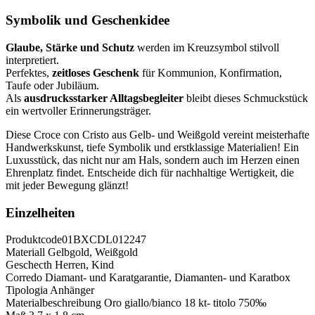
Symbolik und Geschenkidee
Glaube, Stärke und Schutz
werden im Kreuzsymbol stilvoll
interpretiert.
Perfektes,
zeitloses Geschenk
für Kommunion, Konfirmation,
Taufe oder Jubiläum.
Als
ausdrucksstarker Alltagsbegleiter
bleibt dieses Schmuckstück
ein wertvoller Erinnerungsträger.
Diese Croce con Cristo aus Gelb- und Weißgold vereint meisterhafte
Handwerkskunst, tiefe Symbolik und erstklassige Materialien! Ein
Luxusstück, das nicht nur am Hals, sondern auch im Herzen einen
Ehrenplatz findet. Entscheide dich für nachhaltige Wertigkeit, die
mit jeder Bewegung glänzt!
Einzelheiten
Produktcode
01BXCDL012247
Materiall
Gelbgold, Weißgold
Geschecth
Herren, Kind
Corredo
Diamant- und Karatgarantie, Diamanten- und Karatbox
Tipologia
Anhänger
Materialbeschreibung
Oro giallo/bianco 18 kt- titolo 750‰