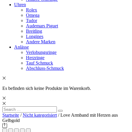
Uhren
Rolex
Omega
Tudor
Audemars Piguet
Breitling
Longines
Andere Marken
Anlässe
Verlobungsringe
Herzringe
Tauf Schmuck
Abschluss-Schmuck
Es befinden sich keine Produkte im Warenkorb.
Search
Search
for:
Startseite
/
Nicht kategorisiert
/ Love Armband mit Herzen aus
Gelbgold