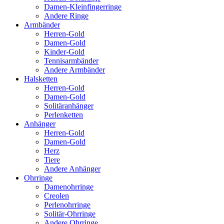
Damen-Kleinfingerringe
Andere Ringe
Armbänder
Herren-Gold
Damen-Gold
Kinder-Gold
Tennisarmbänder
Andere Armbänder
Halsketten
Herren-Gold
Damen-Gold
Solitäranhänger
Perlenketten
Anhänger
Herren-Gold
Damen-Gold
Herz
Tiere
Andere Anhänger
Ohrringe
Damenohrringe
Creolen
Perlenohrringe
Solitär-Ohrringe
Andere Ohrringe