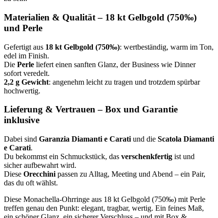
Materialien & Qualität – 18 kt Gelbgold (750‰)
und Perle
Gefertigt aus
18 kt Gelbgold (750‰)
: wertbeständig, warm im Ton,
edel im Finish.
Die
Perle
liefert einen sanften Glanz, der Business wie Dinner
sofort veredelt.
2,2 g Gewicht
: angenehm leicht zu tragen und trotzdem spürbar
hochwertig.
Lieferung & Vertrauen – Box und Garantie
inklusive
Dabei sind
Garanzia Diamanti e Carati
und die
Scatola Diamanti
e Carati
.
Du bekommst ein Schmuckstück, das
verschenkfertig
ist und
sicher aufbewahrt wird.
Diese
Orecchini
passen zu Alltag, Meeting und Abend – ein Pair,
das du oft wählst.
Diese Monachella-Ohrringe aus 18 kt Gelbgold (750‰) mit Perle
treffen genau den Punkt: elegant, tragbar, wertig. Ein feines Maß,
ein schöner Glanz, ein sicherer Verschluss – und mit Box &