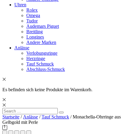
Uhren
Rolex
Omega
Tudor
Audemars Piguet
Breitling
Longines
Andere Marken
Anlässe
Verlobungsringe
Herzringe
Tauf Schmuck
Abschluss-Schmuck
Es befinden sich keine Produkte im Warenkorb.
Search
Search
for:
Startseite
/
Anlässe
/
Tauf Schmuck
/ Monachella-Ohrringe aus
Gelbgold mit Perle