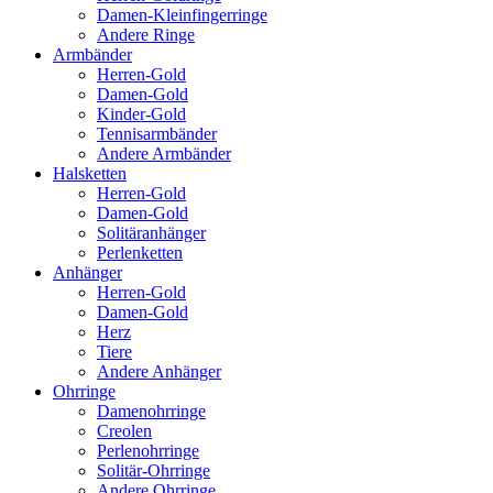
Damen-Kleinfingerringe
Andere Ringe
Armbänder
Herren-Gold
Damen-Gold
Kinder-Gold
Tennisarmbänder
Andere Armbänder
Halsketten
Herren-Gold
Damen-Gold
Solitäranhänger
Perlenketten
Anhänger
Herren-Gold
Damen-Gold
Herz
Tiere
Andere Anhänger
Ohrringe
Damenohrringe
Creolen
Perlenohrringe
Solitär-Ohrringe
Andere Ohrringe