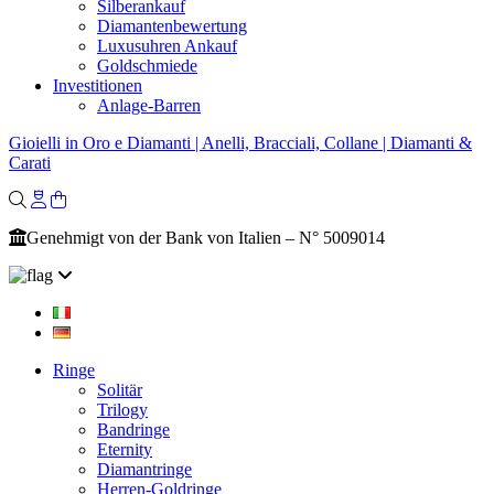
Silberankauf
Diamantenbewertung
Luxusuhren Ankauf
Goldschmiede
Investitionen
Anlage-Barren
Gioielli in Oro e Diamanti | Anelli, Bracciali, Collane | Diamanti &
Carati
Genehmigt von der Bank von Italien – N° 5009014
Ringe
Solitär
Trilogy
Bandringe
Eternity
Diamantringe
Herren-Goldringe