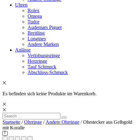
Uhren
Rolex
Omega
Tudor
Audemars Piguet
Breitling
Longines
Andere Marken
Anlässe
Verlobungsringe
Herzringe
Tauf Schmuck
Abschluss-Schmuck
Es befinden sich keine Produkte im Warenkorb.
Search
Search
for:
Startseite
/
Ohrringe
/
Andere Ohrringe
/ Ohrstecker aus Gelbgold
mit Koralle