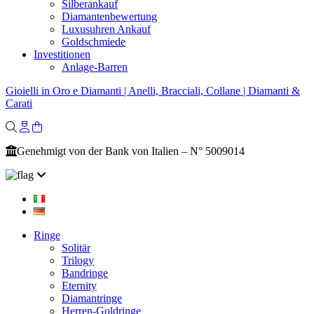
Silberankauf
Diamantenbewertung
Luxusuhren Ankauf
Goldschmiede
Investitionen
Anlage-Barren
Gioielli in Oro e Diamanti | Anelli, Bracciali, Collane | Diamanti &
Carati
Genehmigt von der Bank von Italien – N° 5009014
Ringe
Solitär
Trilogy
Bandringe
Eternity
Diamantringe
Herren-Goldringe