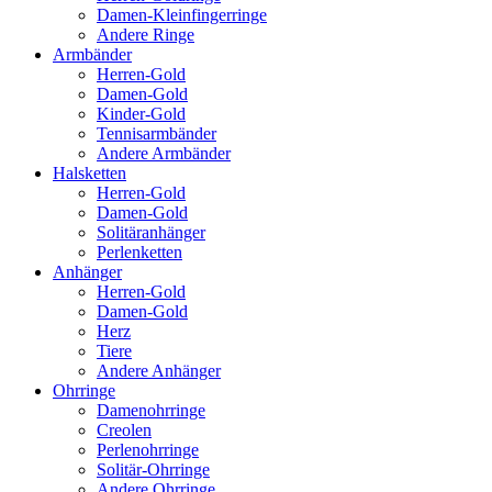
Damen-Kleinfingerringe
Andere Ringe
Armbänder
Herren-Gold
Damen-Gold
Kinder-Gold
Tennisarmbänder
Andere Armbänder
Halsketten
Herren-Gold
Damen-Gold
Solitäranhänger
Perlenketten
Anhänger
Herren-Gold
Damen-Gold
Herz
Tiere
Andere Anhänger
Ohrringe
Damenohrringe
Creolen
Perlenohrringe
Solitär-Ohrringe
Andere Ohrringe