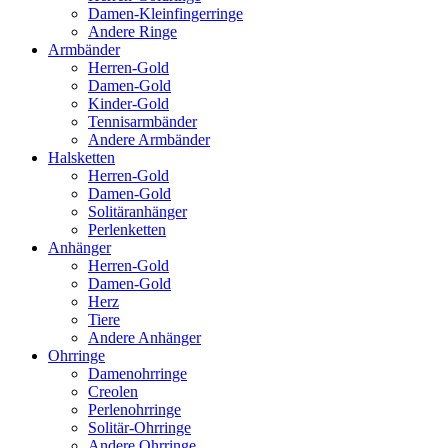
Damen-Kleinfingerringe
Andere Ringe
Armbänder
Herren-Gold
Damen-Gold
Kinder-Gold
Tennisarmbänder
Andere Armbänder
Halsketten
Herren-Gold
Damen-Gold
Solitäranhänger
Perlenketten
Anhänger
Herren-Gold
Damen-Gold
Herz
Tiere
Andere Anhänger
Ohrringe
Damenohrringe
Creolen
Perlenohrringe
Solitär-Ohrringe
Andere Ohrringe