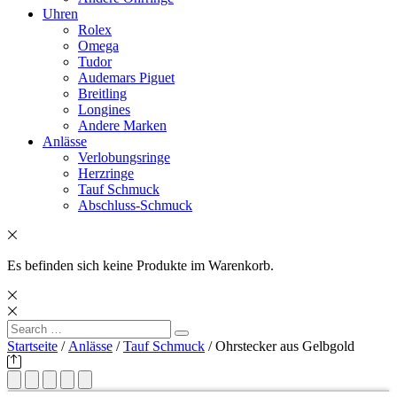
Uhren
Rolex
Omega
Tudor
Audemars Piguet
Breitling
Longines
Andere Marken
Anlässe
Verlobungsringe
Herzringe
Tauf Schmuck
Abschluss-Schmuck
Es befinden sich keine Produkte im Warenkorb.
Search
Search
for:
Startseite
/
Anlässe
/
Tauf Schmuck
/ Ohrstecker aus Gelbgold