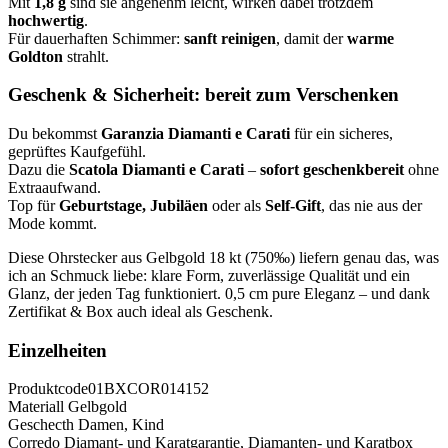
Mit
1,8 g
sind sie angenehm leicht, wirken dabei trotzdem
hochwertig
.
Für dauerhaften Schimmer:
sanft reinigen
, damit der
warme
Goldton
strahlt.
Geschenk & Sicherheit: bereit zum Verschenken
Du bekommst
Garanzia Diamanti e Carati
für ein sicheres,
geprüftes Kaufgefühl.
Dazu die
Scatola Diamanti e Carati
–
sofort geschenkbereit
ohne
Extraaufwand.
Top für
Geburtstage, Jubiläen
oder als
Self-Gift
, das nie aus der
Mode kommt.
Diese Ohrstecker aus Gelbgold 18 kt (750‰) liefern genau das, was
ich an Schmuck liebe: klare Form, zuverlässige Qualität und ein
Glanz, der jeden Tag funktioniert. 0,5 cm pure Eleganz – und dank
Zertifikat & Box auch ideal als Geschenk.
Einzelheiten
Produktcode
01BXCOR014152
Materiall
Gelbgold
Geschecth
Damen, Kind
Corredo
Diamant- und Karatgarantie, Diamanten- und Karatbox