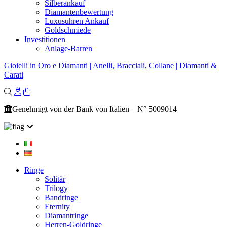
Silberankauf
Diamantenbewertung
Luxusuhren Ankauf
Goldschmiede
Investitionen
Anlage-Barren
Gioielli in Oro e Diamanti | Anelli, Bracciali, Collane | Diamanti &
Carati
Genehmigt von der Bank von Italien – N° 5009014
Ringe
Solitär
Trilogy
Bandringe
Eternity
Diamantringe
Herren-Goldringe