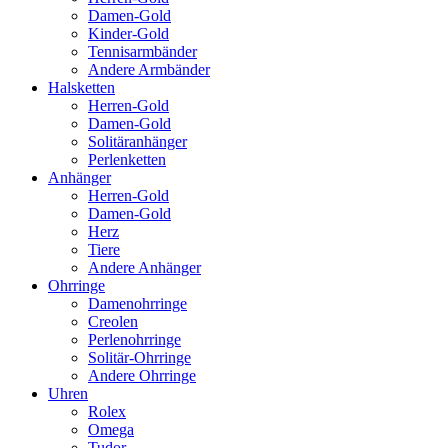
Damen-Gold
Kinder-Gold
Tennisarmbänder
Andere Armbänder
Halsketten
Herren-Gold
Damen-Gold
Solitäranhänger
Perlenketten
Anhänger
Herren-Gold
Damen-Gold
Herz
Tiere
Andere Anhänger
Ohrringe
Damenohrringe
Creolen
Perlenohrringe
Solitär-Ohrringe
Andere Ohrringe
Uhren
Rolex
Omega
Tudor