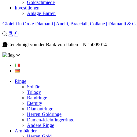
Goldschmiede
Investitionen
Anlage-Barren
Gioielli in Oro e Diamanti | Anelli, Bracciali, Collane | Diamanti & Ca
Genehmigt von der Bank von Italien – N° 5009014
Ringe
Solitär
Trilogy
Bandringe
Eternity
Diamantringe
Herren-Goldringe
Damen-Kleinfingerringe
Andere Ringe
Armbänder
Herren-Gold