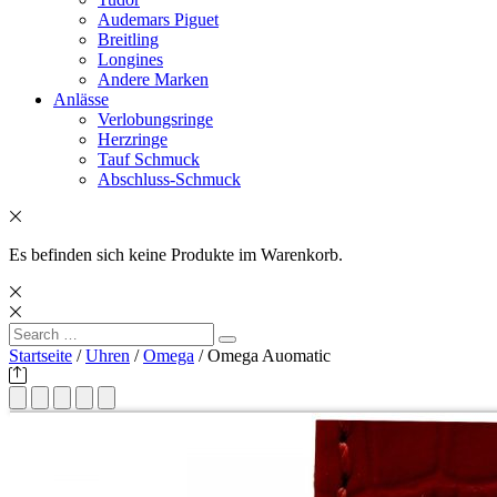
Audemars Piguet
Breitling
Longines
Andere Marken
Anlässe
Verlobungsringe
Herzringe
Tauf Schmuck
Abschluss-Schmuck
Es befinden sich keine Produkte im Warenkorb.
Search
Search
for:
Startseite
/
Uhren
/
Omega
/ Omega Auomatic