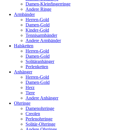
Damen-Kleinfingerringe
Andere Ringe
Armbänder
Herren-Gold
Damen-Gold
Kinder-Gold
Tennisarmbänder
Andere Armbänder
Halsketten
Herren-Gold
Damen-Gold
Solitäranhänger
Perlenketten
Anhänger
Herren-Gold
Damen-Gold
Herz
Tiere
Andere Anhänger
Ohrringe
Damenohrringe
Creolen
Perlenohrringe
Solitär-Ohrringe
Andere Ohrringe