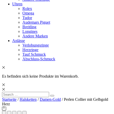
Uhren
Rolex
Omega
Tudor
Audemars Piguet
Breitling
Longines
Andere Marken
Anlässe
Verlobungsringe
Herzringe
Tauf Schmuck
Abschluss-Schmuck
Es befinden sich keine Produkte im Warenkorb.
Search
Search
for:
Startseite
/
Halsketten
/
Damen-Gold
/ Perlen Collier mit Gelbgold
Herz