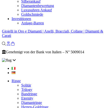
Silberankauf
Diamantenbewertung
Luxusuhren Ankauf
Goldschmiede
Investitionen
Anlage-Barren
Gioielli in Oro e Diamanti | Anelli, Bracciali, Collane | Diamanti &
Carati
Genehmigt von der Bank von Italien – N° 5009014
Ringe
Solitär
Trilogy
Bandringe
Eternity
Diamantringe
Herren-Goldringe