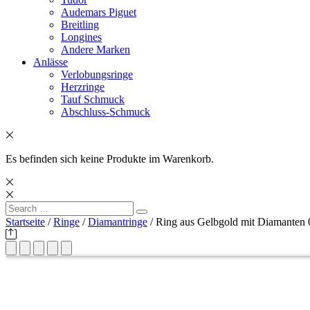
Audemars Piguet
Breitling
Longines
Andere Marken
Anlässe
Verlobungsringe
Herzringe
Tauf Schmuck
Abschluss-Schmuck
Es befinden sich keine Produkte im Warenkorb.
Search
Search
for:
Startseite
/
Ringe
/
Diamantringe
/ Ring aus Gelbgold mit Diamanten 