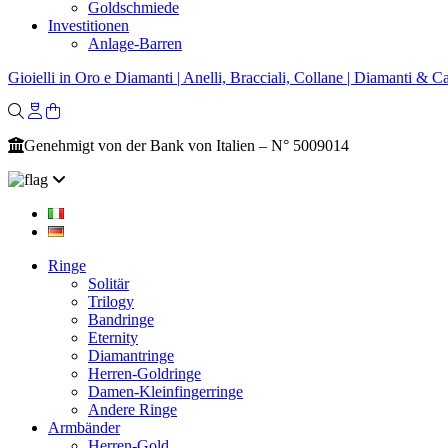
Goldschmiede
Investitionen
Anlage-Barren
Gioielli in Oro e Diamanti | Anelli, Bracciali, Collane | Diamanti & Ca
Genehmigt von der Bank von Italien – N° 5009014
Ringe
Solitär
Trilogy
Bandringe
Eternity
Diamantringe
Herren-Goldringe
Damen-Kleinfingerringe
Andere Ringe
Armbänder
Herren-Gold