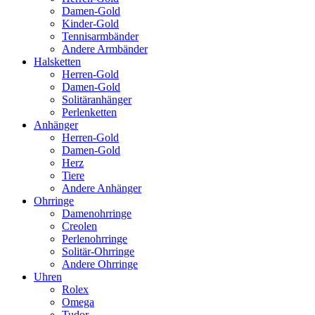
Damen-Gold
Kinder-Gold
Tennisarmbänder
Andere Armbänder
Halsketten
Herren-Gold
Damen-Gold
Solitäranhänger
Perlenketten
Anhänger
Herren-Gold
Damen-Gold
Herz
Tiere
Andere Anhänger
Ohrringe
Damenohrringe
Creolen
Perlenohrringe
Solitär-Ohrringe
Andere Ohrringe
Uhren
Rolex
Omega
Tudor