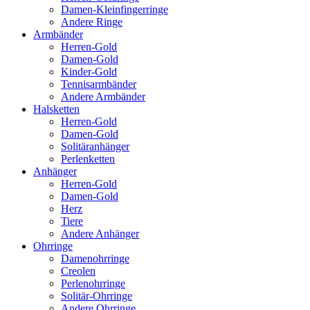
Damen-Kleinfingerringe
Andere Ringe
Armbänder
Herren-Gold
Damen-Gold
Kinder-Gold
Tennisarmbänder
Andere Armbänder
Halsketten
Herren-Gold
Damen-Gold
Solitäranhänger
Perlenketten
Anhänger
Herren-Gold
Damen-Gold
Herz
Tiere
Andere Anhänger
Ohrringe
Damenohrringe
Creolen
Perlenohrringe
Solitär-Ohrringe
Andere Ohrringe