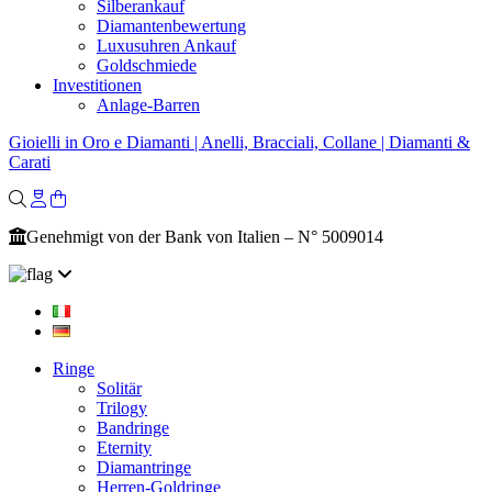
Silberankauf
Diamantenbewertung
Luxusuhren Ankauf
Goldschmiede
Investitionen
Anlage-Barren
Gioielli in Oro e Diamanti | Anelli, Bracciali, Collane | Diamanti &
Carati
Genehmigt von der Bank von Italien – N° 5009014
Ringe
Solitär
Trilogy
Bandringe
Eternity
Diamantringe
Herren-Goldringe