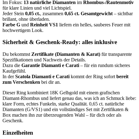
Im Fokus:
13 natürliche Diamanten
im
Rhombus-/Rautenmotiv
für klare Linien und viel Lichtspiel.
Jeder Stein
0,05 ct.
, zusammen
0,65 ct. Gesamtgewicht
– sichtbar
brillant, ohne überladen.
Farbe G
und
Reinheit VS1
liefern ein helles, sauberes Feuer mit
hochwertigem Look.
Sicherheit & Geschenk-Ready: alles inklusive
Du bekommst
Zertifikate (Diamanten & Karat)
für transparente
Spezifikationen und Nachweis der Details.
Dazu die
Garantie Diamanti e Carati
– für ein rundum sicheres
Kaufgefühl.
In der
Scatola Diamanti e Carati
kommt der Ring sofort
bereit
zum Verschenken
bei dir an.
Dieser Ring kombiniert 18K Gelbgold mit einem grafischen
Diamant-Rhombus und liefert genau das, was ich an Schmuck liebe:
klare Form, echtes Funkeln, starke Qualität. 0,65 ct. natürliche
Diamanten (G/VS1) und ein vollständiges Set mit Zertifikaten &
Box machen ihn zur überzeugenden Wahl – für dich oder als
Geschenk.
Einzelheiten