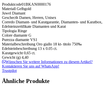
Produktcode
01BKAN0000176
Materiall
Gelbgold
Juwel
Diamant
Geschecth
Damen, Herren, Unisex
Corredo
Diamant- und Karatgarantie, Diamanten- und Karatbox,
Edelsteinzertifikate Diamanten und Karat
Tipologia
Ringe
Colore diamante
G
Purezza diamante
VS1
Materialbeschreibung
Oro giallo 18 kt- titolo 750‰
Edelsteinbeschreibung
13 x 0.05 ct.
Karatgewicht
0,65 ct.
Gewicht (g)
4,40
Wünschen Sie weitere Informationen zu diesem Artikel?
Kontaktieren Sie uns auf WhatsApp!
Trustpilot
Ähnliche Produkte