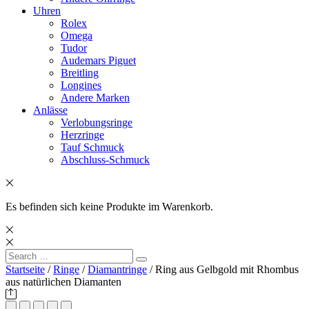
Uhren
Rolex
Omega
Tudor
Audemars Piguet
Breitling
Longines
Andere Marken
Anlässe
Verlobungsringe
Herzringe
Tauf Schmuck
Abschluss-Schmuck
Es befinden sich keine Produkte im Warenkorb.
Search
Search
for:
Startseite
/
Ringe
/
Diamantringe
/ Ring aus Gelbgold mit Rhombus
aus natürlichen Diamanten