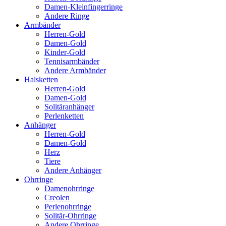
Damen-Kleinfingerringe
Andere Ringe
Armbänder
Herren-Gold
Damen-Gold
Kinder-Gold
Tennisarmbänder
Andere Armbänder
Halsketten
Herren-Gold
Damen-Gold
Solitäranhänger
Perlenketten
Anhänger
Herren-Gold
Damen-Gold
Herz
Tiere
Andere Anhänger
Ohrringe
Damenohrringe
Creolen
Perlenohrringe
Solitär-Ohrringe
Andere Ohrringe