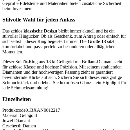
Geprüfte Edelsteine und Materialien bieten zusätzliche Sicherheit
beim Investment.
Stilvolle Wahl für jeden Anlass
Das zeitlos
klassische Design
bleibt immer aktuell und ist ein
stilvoller Hingucker. Ob als Geschenk, zum Antrag oder einfach für
sich selbst – dieser Ring begeistert immer. Die
Größe 13
sitzt
komfortabel und passt perfekt zu besonderen oder alltäglichen
Momenten.
Dieser Solitär-Ring aus 18 kt Gelbgold mit Brillant-Diamant steht
für zeitlose Klasse und höchste Präzision. Mit seinem strahlenden
Diamanten und der hochwertigen Fassung zieht er garantiert
bewundernde Blicke auf sich. Sichern Sie sich dieses einzigartige
Schmuckstück und erleben Sie luxuriösen Glanz – ein Highlight für
jede Schmucksammlung!
Einzelheiten
Produktcode
01BXAN0012217
Materiall
Gelbgold
Juwel
Diamant
Geschecth
Damen