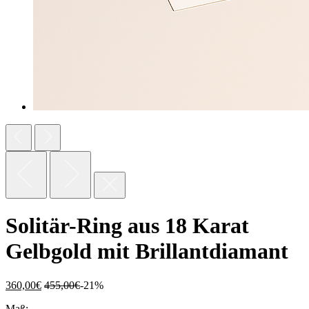
Solitär-Ring aus 18 Karat
Gelbgold mit Brillantd­iamant
360,00
€
455,00
€
-21%
Maß: