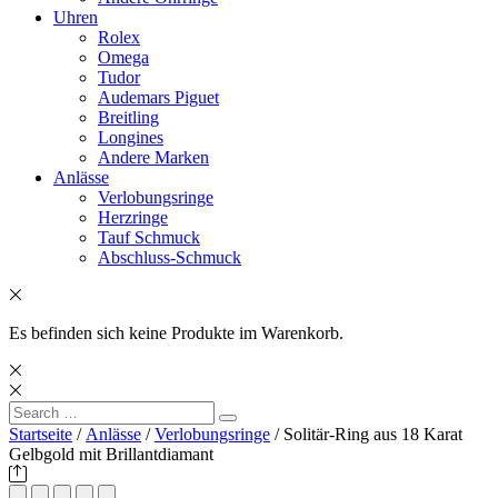
Uhren
Rolex
Omega
Tudor
Audemars Piguet
Breitling
Longines
Andere Marken
Anlässe
Verlobungsringe
Herzringe
Tauf Schmuck
Abschluss-Schmuck
Es befinden sich keine Produkte im Warenkorb.
Search
Search
for:
Startseite
/
Anlässe
/
Verlobungsringe
/ Solitär-Ring aus 18 Karat
Gelbgold mit Brillantd­iamant