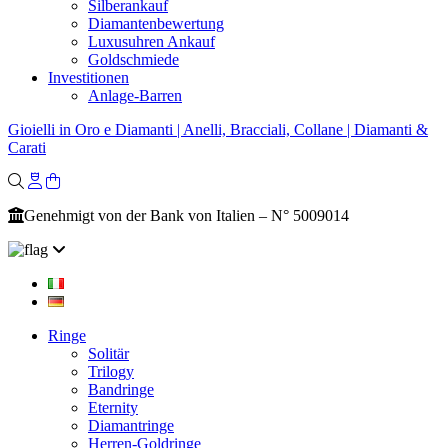
Silberankauf
Diamantenbewertung
Luxusuhren Ankauf
Goldschmiede
Investitionen
Anlage-Barren
Gioielli in Oro e Diamanti | Anelli, Bracciali, Collane | Diamanti &
Carati
Genehmigt von der Bank von Italien – N° 5009014
Ringe
Solitär
Trilogy
Bandringe
Eternity
Diamantringe
Herren-Goldringe