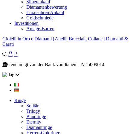
Silberankauf
Diamantenbewertung
Luxusuhren Ankauf
Goldschmiede
Investitionen
Anlage-Barren
Gioielli in Oro e Diamanti | Anelli, Bracciali, Collane | Diamanti &
Carati
Genehmigt von der Bank von Italien – N° 5009014
Ringe
Solitär
Trilogy
Bandringe
Eternity
Diamantringe
Herren-Goldringe