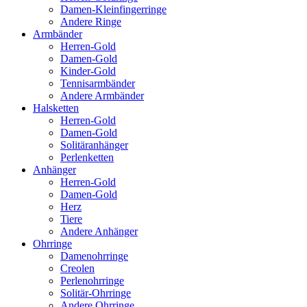
Damen-Kleinfingerringe
Andere Ringe
Armbänder
Herren-Gold
Damen-Gold
Kinder-Gold
Tennisarmbänder
Andere Armbänder
Halsketten
Herren-Gold
Damen-Gold
Solitäranhänger
Perlenketten
Anhänger
Herren-Gold
Damen-Gold
Herz
Tiere
Andere Anhänger
Ohrringe
Damenohrringe
Creolen
Perlenohrringe
Solitär-Ohrringe
Andere Ohrringe