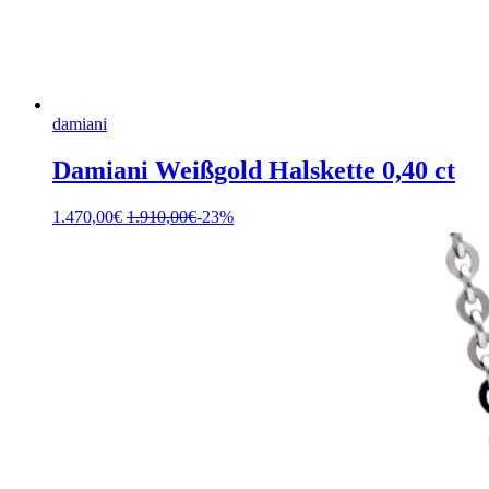
damiani
Damiani Weißgold Halskette 0,40 ct
1.470,00
€
1.910,00
€
-23%