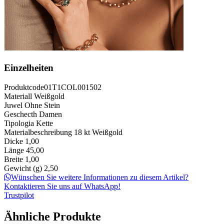
Einzelheiten
Produktcode
01T1COL001502
Materiall
Weißgold
Juwel
Ohne Stein
Geschecth
Damen
Tipologia
Kette
Materialbeschreibung
18 kt Weißgold
Dicke
1,00
Länge
45,00
Breite
1,00
Gewicht (g)
2,50
Wünschen Sie weitere Informationen zu diesem Artikel?
Kontaktieren Sie uns auf WhatsApp!
Trustpilot
Ähnliche Produkte