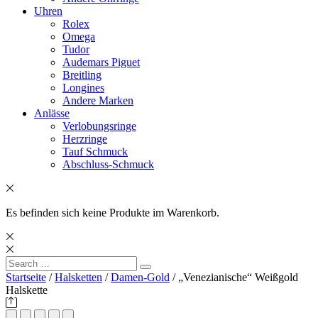
Uhren
Rolex
Omega
Tudor
Audemars Piguet
Breitling
Longines
Andere Marken
Anlässe
Verlobungsringe
Herzringe
Tauf Schmuck
Abschluss-Schmuck
Es befinden sich keine Produkte im Warenkorb.
Search
Search
for:
Startseite
/
Halsketten
/
Damen-Gold
/ „Venezianische“ Weißgold
Halskette