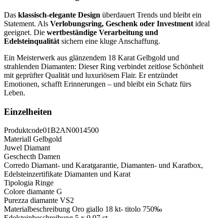
Das
klassisch-elegante Design
überdauert Trends und bleibt ein
Statement. Als
Verlobungsring, Geschenk oder Investment
ideal
geeignet. Die
wertbeständige Verarbeitung und
Edelsteinqualität
sichern eine kluge Anschaffung.
Ein Meisterwerk aus glänzendem 18 Karat Gelbgold und
strahlenden Diamanten: Dieser Ring verbindet zeitlose Schönheit
mit geprüfter Qualität und luxuriösem Flair. Er entzündet
Emotionen, schafft Erinnerungen – und bleibt ein Schatz fürs
Leben.
Einzelheiten
Produktcode
01B2AN0014500
Materiall
Gelbgold
Juwel
Diamant
Geschecth
Damen
Corredo
Diamant- und Karatgarantie, Diamanten- und Karatbox,
Edelsteinzertifikate Diamanten und Karat
Tipologia
Ringe
Colore diamante
G
Purezza diamante
VS2
Materialbeschreibung
Oro giallo 18 kt- titolo 750‰
Edelsteinbeschreibung
5 x 0,07 ct.