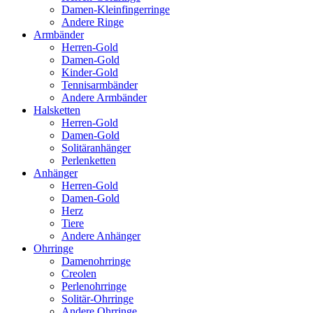
Damen-Kleinfingerringe
Andere Ringe
Armbänder
Herren-Gold
Damen-Gold
Kinder-Gold
Tennisarmbänder
Andere Armbänder
Halsketten
Herren-Gold
Damen-Gold
Solitäranhänger
Perlenketten
Anhänger
Herren-Gold
Damen-Gold
Herz
Tiere
Andere Anhänger
Ohrringe
Damenohrringe
Creolen
Perlenohrringe
Solitär-Ohrringe
Andere Ohrringe