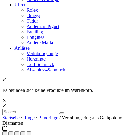
Uhren
Rolex
Omega
Tudor
Audemars Piguet
Breitling
Longines
Andere Marken
Anlässe
Verlobungsringe
Herzringe
Tauf Schmuck
Abschluss-Schmuck
Es befinden sich keine Produkte im Warenkorb.
Search
Search
for:
Startseite
/
Ringe
/
Bandringe
/ Verlobungsring aus Gelbgold mit
Diamanten