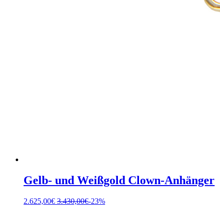
Gelb- und Weißgold Clown-Anhänger
2.625,00
€
3.430,00
€
-23%