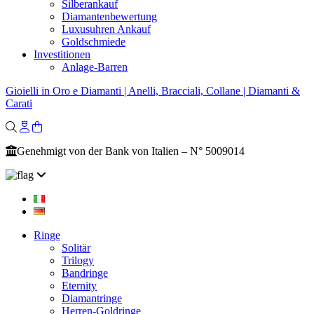
Silberankauf
Diamantenbewertung
Luxusuhren Ankauf
Goldschmiede
Investitionen
Anlage-Barren
Gioielli in Oro e Diamanti | Anelli, Bracciali, Collane | Diamanti &
Carati
Genehmigt von der Bank von Italien – N° 5009014
Ringe
Solitär
Trilogy
Bandringe
Eternity
Diamantringe
Herren-Goldringe