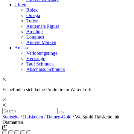
Uhren
Rolex
Omega
Tudor
Audemars Piguet
Breitling
Longines
Andere Marken
Anlässe
Verlobungsringe
Herzringe
Tauf Schmuck
Abschluss-Schmuck
Es befinden sich keine Produkte im Warenkorb.
Search
Search
for:
Startseite
/
Halsketten
/
Damen-Gold
/ Weißgold Halskette mit
Diamanten