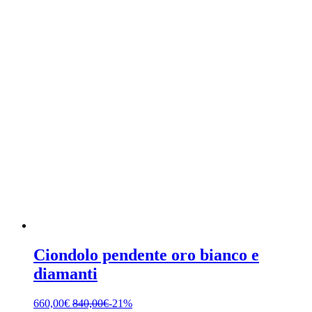
Ciondolo pendente oro bianco e
diamanti
660,00
€
840,00
€
-21%