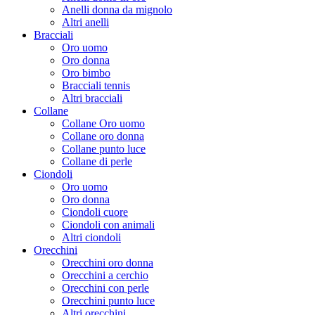
Anelli donna da mignolo
Altri anelli
Bracciali
Oro uomo
Oro donna
Oro bimbo
Bracciali tennis
Altri bracciali
Collane
Collane Oro uomo
Collane oro donna
Collane punto luce
Collane di perle
Ciondoli
Oro uomo
Oro donna
Ciondoli cuore
Ciondoli con animali
Altri ciondoli
Orecchini
Orecchini oro donna
Orecchini a cerchio
Orecchini con perle
Orecchini punto luce
Altri orecchini