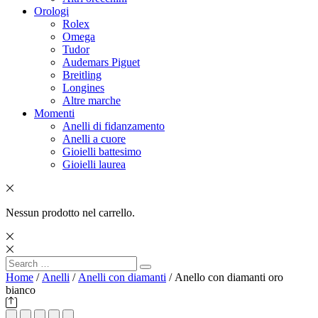
Orologi
Rolex
Omega
Tudor
Audemars Piguet
Breitling
Longines
Altre marche
Momenti
Anelli di fidanzamento
Anelli a cuore
Gioielli battesimo
Gioielli laurea
Nessun prodotto nel carrello.
Search
Search
for:
Home
/
Anelli
/
Anelli con diamanti
/ Anello con diamanti oro
bianco