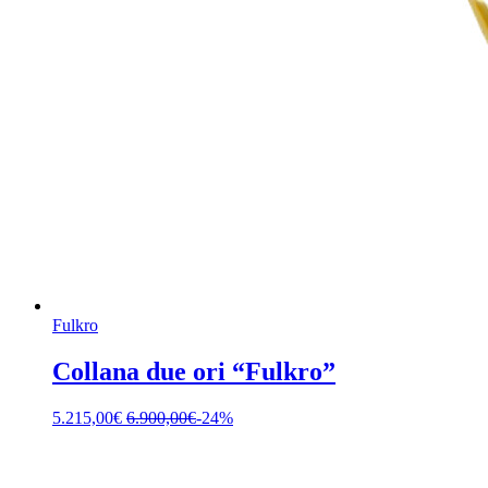
Fulkro
Collana due ori “Fulkro”
5.215,00
€
6.900,00
€
-24%