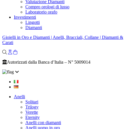
Valutazione Diamanti
Compro orologi di lusso
Laboratorio orafo
Investimenti
Lingotti
Diamanti
Gioielli in Oro e Diamanti | Anelli, Bracciali, Collane | Diamanti &
Carati
Autorizzati dalla Banca d’Italia – N° 5009014
Anelli
Solitari
Trilogy
Verette
Eternity
Anelli con diamanti
Anelli uomo in oro