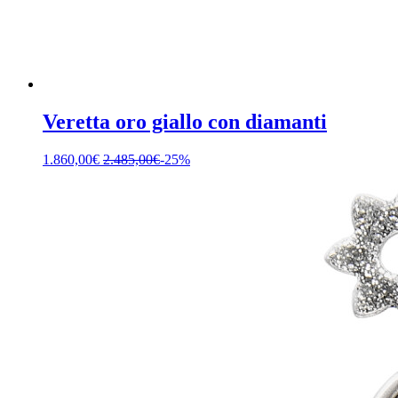
Veretta oro giallo con diamanti
1.860,00
€
2.485,00
€
-25%