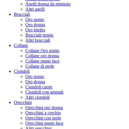
Anelli donna da mignolo
Altri anelli
Bracciali
Oro uomo
Oro donna
Oro bimbo
Bracciali tennis
Altri bracciali
Collane
Collane Oro uomo
Collane oro donna
Collane punto luce
Collane di perle
Ciondoli
Oro uomo
Oro donna
Ciondoli cuore
Ciondoli con animali
Altri ciondoli
Orecchini
Orecchini oro donna
Orecchini a cerchio
Orecchini con perle
Orecchini punto luce
Altri orecchini