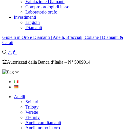
Valutazione Diamanti
Compro orologi di lusso
Laboratorio orafo
Investimenti
Lingotti
Diamanti
Gioielli in Oro e Diamanti | Anelli, Bracciali, Collane | Diamanti &
Carati
Autorizzati dalla Banca d’Italia – N° 5009014
Anelli
Solitari
Trilogy
Verette
Eternity
Anelli con diamanti
Anelli uomo in oro