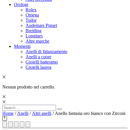
Orologi
Rolex
Omega
Tudor
Audemars Piguet
Breitling
Longines
Altre marche
Momenti
Anelli di fidanzamento
Anelli a cuore
Gioielli battesimo
Gioielli laurea
Nessun prodotto nel carrello.
Search
Search
for:
Home
/
Anelli
/
Altri anelli
/ Anello fantasia oro bianco con Zirconi