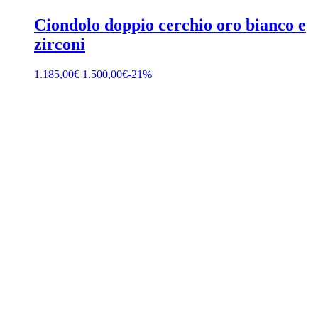
Ciondolo doppio cerchio oro bianco e
zirconi
1.185,00
€
1.500,00
€
-21%