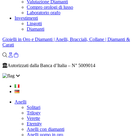
Valutazione Diamanti
Compro orologi di lusso
Laboratorio orafo
Investimenti
Lingotti
Diamanti
Gioielli in Oro e Diamanti | Anelli, Bracciali, Collane | Diamanti &
Carati
Autorizzati dalla Banca d’Italia – N° 5009014
Anelli
Solitari
Trilogy
Verette
Eternity
Anelli con diamanti
Anelli uomo in oro