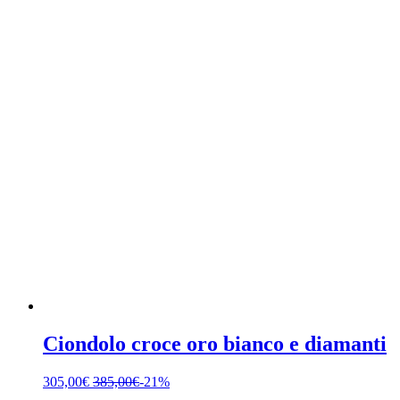
Ciondolo croce oro bianco e diamanti
305,00
€
385,00
€
-21%