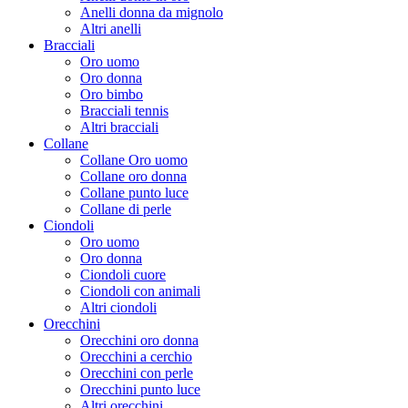
Anelli donna da mignolo
Altri anelli
Bracciali
Oro uomo
Oro donna
Oro bimbo
Bracciali tennis
Altri bracciali
Collane
Collane Oro uomo
Collane oro donna
Collane punto luce
Collane di perle
Ciondoli
Oro uomo
Oro donna
Ciondoli cuore
Ciondoli con animali
Altri ciondoli
Orecchini
Orecchini oro donna
Orecchini a cerchio
Orecchini con perle
Orecchini punto luce
Altri orecchini