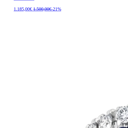
1.185,00
€
1.500,00
€
-21%