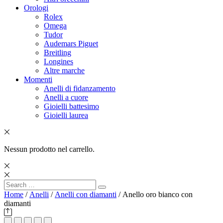
Orologi
Rolex
Omega
Tudor
Audemars Piguet
Breitling
Longines
Altre marche
Momenti
Anelli di fidanzamento
Anelli a cuore
Gioielli battesimo
Gioielli laurea
Nessun prodotto nel carrello.
Search
Search
for:
Home
/
Anelli
/
Anelli con diamanti
/ Anello oro bianco con
diamanti