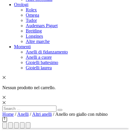
Orologi
Rolex
Omega
Tudor
Audemars Piguet
Breitling
Longines
Altre marche
Momenti
Anelli di fidanzamento
Anelli a cuore
Gioielli battesimo
Gioielli laurea
Nessun prodotto nel carrello.
Search
Search
for:
Home
/
Anelli
/
Altri anelli
/ Anello oro giallo con rubino