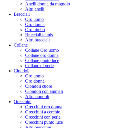
Anelli donna da mignolo
Altri anelli
Bracciali
Oro uomo
Oro donna
Oro bimbo
Bracciali tennis
Altri bracciali
Collane
Collane Oro uomo
Collane oro donna
Collane punto luce
Collane di perle
Ciondoli
Oro uomo
Oro donna
Ciondoli cuore
Ciondoli con animali
Altri ciondoli
Orecchini
Orecchini oro donna
Orecchini a cerchio
Orecchini con perle
Orecchini punto luce
Altri orecchini