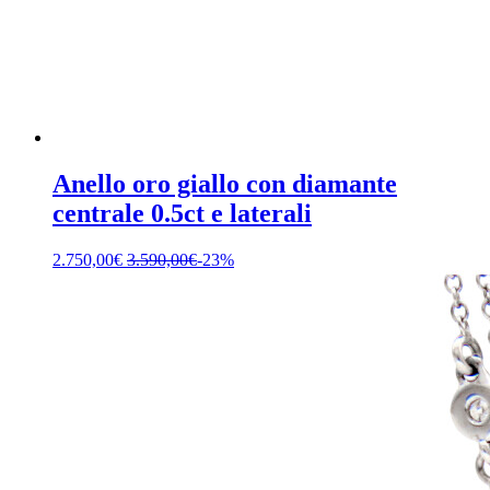
Anello oro giallo con diamante
centrale 0.5ct e laterali
2.750,00
€
3.590,00
€
-23%