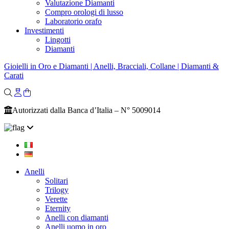
Valutazione Diamanti
Compro orologi di lusso
Laboratorio orafo
Investimenti
Lingotti
Diamanti
Gioielli in Oro e Diamanti | Anelli, Bracciali, Collane | Diamanti &
Carati
Autorizzati dalla Banca d’Italia – N° 5009014
Anelli
Solitari
Trilogy
Verette
Eternity
Anelli con diamanti
Anelli uomo in oro