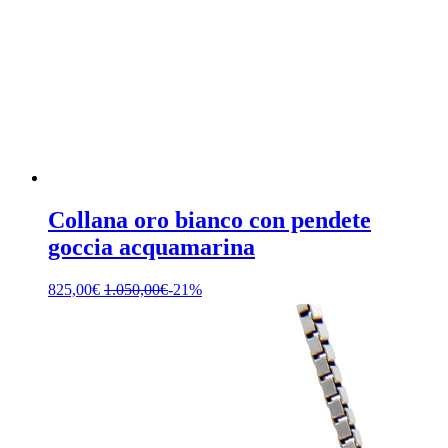
Collana oro bianco con pendete
goccia acquamarina
825,00
€
1.050,00
€
-21%