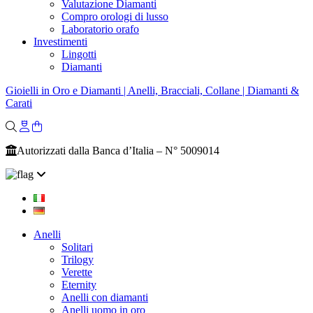
Valutazione Diamanti
Compro orologi di lusso
Laboratorio orafo
Investimenti
Lingotti
Diamanti
Gioielli in Oro e Diamanti | Anelli, Bracciali, Collane | Diamanti &
Carati
Autorizzati dalla Banca d’Italia – N° 5009014
Anelli
Solitari
Trilogy
Verette
Eternity
Anelli con diamanti
Anelli uomo in oro