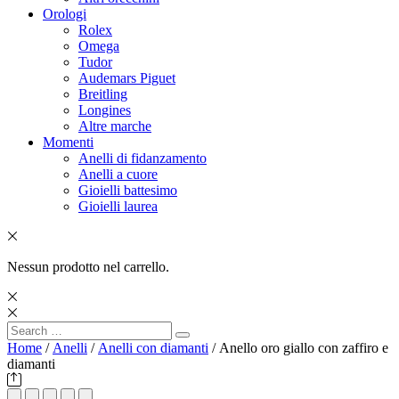
Orologi
Rolex
Omega
Tudor
Audemars Piguet
Breitling
Longines
Altre marche
Momenti
Anelli di fidanzamento
Anelli a cuore
Gioielli battesimo
Gioielli laurea
Nessun prodotto nel carrello.
Search
Search
for:
Home
/
Anelli
/
Anelli con diamanti
/ Anello oro giallo con zaffiro e
diamanti