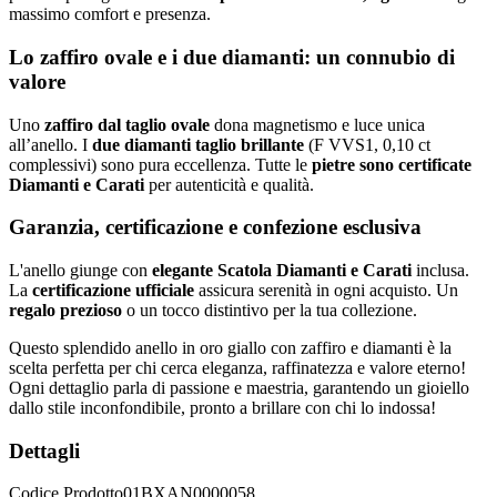
massimo comfort e presenza.
Lo zaffiro ovale e i due diamanti: un connubio di
valore
Uno
zaffiro dal taglio ovale
dona magnetismo e luce unica
all’anello. I
due diamanti taglio brillante
(F VVS1, 0,10 ct
complessivi) sono pura eccellenza. Tutte le
pietre sono certificate
Diamanti e Carati
per autenticità e qualità.
Garanzia, certificazione e confezione esclusiva
L'anello giunge con
elegante Scatola Diamanti e Carati
inclusa.
La
certificazione ufficiale
assicura serenità in ogni acquisto. Un
regalo prezioso
o un tocco distintivo per la tua collezione.
Questo splendido anello in oro giallo con zaffiro e diamanti è la
scelta perfetta per chi cerca eleganza, raffinatezza e valore eterno!
Ogni dettaglio parla di passione e maestria, garantendo un gioiello
dallo stile inconfondibile, pronto a brillare con chi lo indossa!
Dettagli
Codice Prodotto
01BXAN0000058