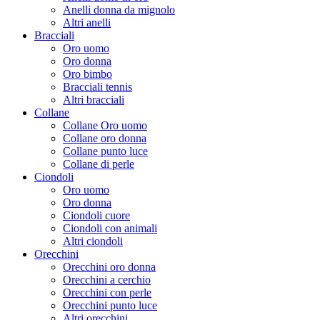
Anelli donna da mignolo
Altri anelli
Bracciali
Oro uomo
Oro donna
Oro bimbo
Bracciali tennis
Altri bracciali
Collane
Collane Oro uomo
Collane oro donna
Collane punto luce
Collane di perle
Ciondoli
Oro uomo
Oro donna
Ciondoli cuore
Ciondoli con animali
Altri ciondoli
Orecchini
Orecchini oro donna
Orecchini a cerchio
Orecchini con perle
Orecchini punto luce
Altri orecchini