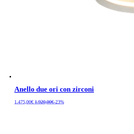
Anello due ori con zirconi
1.475,00
€
1.920,00
€
-23%