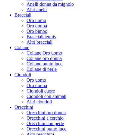
Anelli donna da mignolo
Altri anelli
Bracciali
Oro uomo
Oro donna
Oro bimbo
Bracciali tennis
Altri bracciali
Collane
Collane Oro uomo
Collane oro donna
Collane punto luce
Collane di perle
Ciondoli
Oro uomo
Oro donna
Ciondoli cuore
Ciondoli con animali
Altri ciondoli
Orecchini
Orecchini oro donna
Orecchini a cerchio
Orecchini con perle
Orecchini punto luce
Altri orecchini