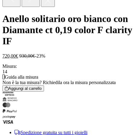
Anello solitario oro bianco con
Diamante ct 0,19 color F clarity
IF
720,00
€
930,00
€
-23%
Misura:
14
Guida alla misura
Non è la tua misura?
Richiedila ora la misura personalizzata
Aggiungi al carrello
Spedizione gratuita su tutti i gioielli