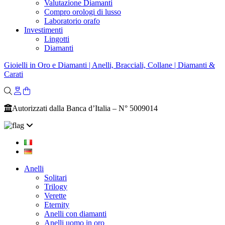
Valutazione Diamanti
Compro orologi di lusso
Laboratorio orafo
Investimenti
Lingotti
Diamanti
Gioielli in Oro e Diamanti | Anelli, Bracciali, Collane | Diamanti &
Carati
Autorizzati dalla Banca d’Italia – N° 5009014
Anelli
Solitari
Trilogy
Verette
Eternity
Anelli con diamanti
Anelli uomo in oro