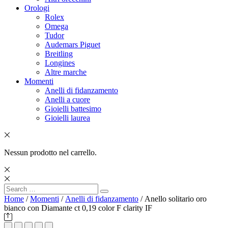
Orologi
Rolex
Omega
Tudor
Audemars Piguet
Breitling
Longines
Altre marche
Momenti
Anelli di fidanzamento
Anelli a cuore
Gioielli battesimo
Gioielli laurea
Nessun prodotto nel carrello.
Search
Search
for:
Home
/
Momenti
/
Anelli di fidanzamento
/ Anello solitario oro
bianco con Diamante ct 0,19 color F clarity IF