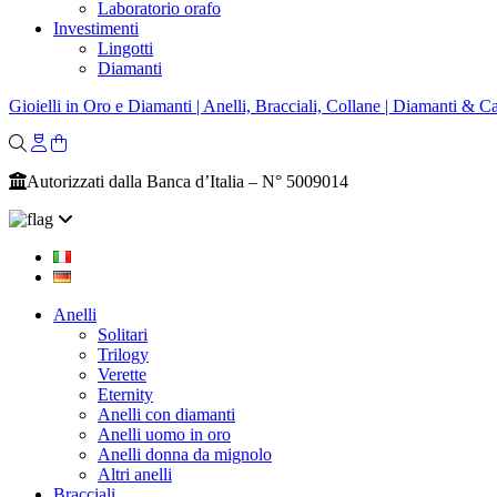
Laboratorio orafo
Investimenti
Lingotti
Diamanti
Gioielli in Oro e Diamanti | Anelli, Bracciali, Collane | Diamanti & Ca
Autorizzati dalla Banca d’Italia – N° 5009014
Anelli
Solitari
Trilogy
Verette
Eternity
Anelli con diamanti
Anelli uomo in oro
Anelli donna da mignolo
Altri anelli
Bracciali