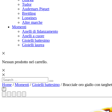
Tudor
Audemars Piguet
Breitling
Longines
Altre marche
Momenti
Anelli di fidanzamento
Anelli a cuore
Gioielli battesimo
Gioielli laurea
Nessun prodotto nel carrello.
Search
Search
for:
Home
/
Momenti
/
Gioielli battesimo
/ Bracciale oro giallo con targhet