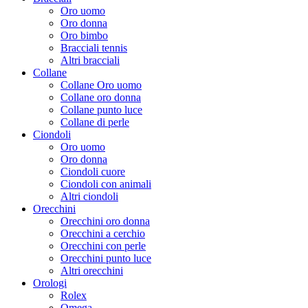
Oro uomo
Oro donna
Oro bimbo
Bracciali tennis
Altri bracciali
Collane
Collane Oro uomo
Collane oro donna
Collane punto luce
Collane di perle
Ciondoli
Oro uomo
Oro donna
Ciondoli cuore
Ciondoli con animali
Altri ciondoli
Orecchini
Orecchini oro donna
Orecchini a cerchio
Orecchini con perle
Orecchini punto luce
Altri orecchini
Orologi
Rolex
Omega