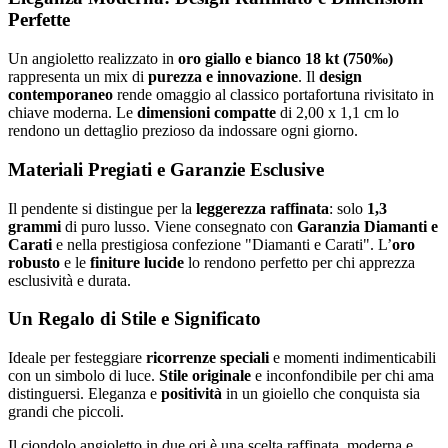
Perfette
Un angioletto realizzato in
oro giallo e bianco 18 kt (750‰)
rappresenta un mix di
purezza e innovazione
. Il
design
contemporaneo
rende omaggio al classico portafortuna rivisitato in
chiave moderna. Le
dimensioni compatte
di 2,00 x 1,1 cm lo
rendono un dettaglio prezioso da indossare ogni giorno.
Materiali Pregiati e Garanzie Esclusive
Il pendente si distingue per la
leggerezza raffinata
: solo
1,3
grammi
di puro lusso. Viene consegnato con
Garanzia Diamanti e
Carati
e nella prestigiosa confezione "Diamanti e Carati". L’
oro
robusto
e le
finiture lucide
lo rendono perfetto per chi apprezza
esclusività e durata.
Un Regalo di Stile e Significato
Ideale per festeggiare
ricorrenze speciali
e momenti indimenticabili
con un simbolo di luce.
Stile originale
e inconfondibile per chi ama
distinguersi. Eleganza e
positività
in un gioiello che conquista sia
grandi che piccoli.
Il ciondolo angioletto in due ori è una scelta raffinata, moderna e