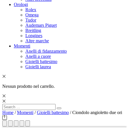
Orologi
Rolex
Omega
Tudor
Audemars Piguet
Breitling
Longines
Altre marche
Momenti
Anelli di fidanzamento
Anelli a cuore
Gioielli battesimo
Gioielli laurea
Nessun prodotto nel carrello.
Search
Search
for:
Home
/
Momenti
/
Gioielli battesimo
/ Ciondolo angioletto due ori