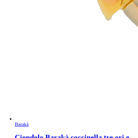
Barakà
Ciondolo Barakà coccinella tre ori e