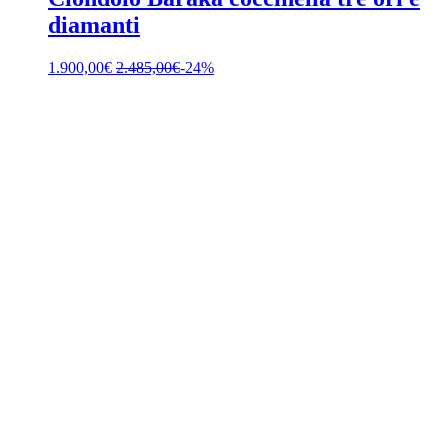
diamanti
1.900,00
€
2.485,00
€
-24%