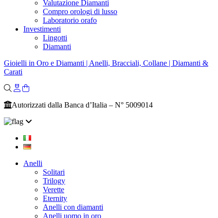
Valutazione Diamanti
Compro orologi di lusso
Laboratorio orafo
Investimenti
Lingotti
Diamanti
Gioielli in Oro e Diamanti | Anelli, Bracciali, Collane | Diamanti &
Carati
Autorizzati dalla Banca d’Italia – N° 5009014
Anelli
Solitari
Trilogy
Verette
Eternity
Anelli con diamanti
Anelli uomo in oro