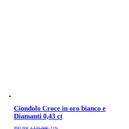
Ciondolo Croce in oro bianco e
Diamanti 0,43 ct
890,00
€
1.125,00
€
-21%