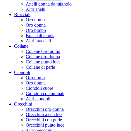
Anelli donna da mignolo
Altri anelli
Bracciali
Oro uomo
Oro donna
Oro bimbo
Bracciali tennis
Altri bracciali
Collane
Collane Oro uomo
Collane oro donna
Collane punto luce
Collane di perle
Ciondoli
Oro uomo
Oro donna
Ciondoli cuore
Ciondoli con animali
Altri ciondoli
Orecchini
Orecchini oro donna
Orecchini a cerchio
Orecchini con perle
Orecchini punto luce
Altri orecchini