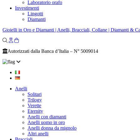
Laboratorio orafo
Investimenti
Lingotti
Diamanti
Gioielli in Oro e Diamanti | Anelli, Bracciali, Collane | Diamanti & Ca
Autorizzati dalla Banca d’Italia – N° 5009014
Anelli
Solitari
Trilogy
Verette
Eternity
Anelli con diamanti
Anelli uomo in oro
Anelli donna da mignolo
Altri anelli
Bracciali