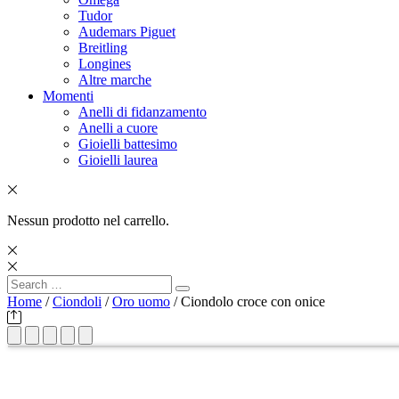
Tudor
Audemars Piguet
Breitling
Longines
Altre marche
Momenti
Anelli di fidanzamento
Anelli a cuore
Gioielli battesimo
Gioielli laurea
Nessun prodotto nel carrello.
Search
Search
for:
Home
/
Ciondoli
/
Oro uomo
/ Ciondolo croce con onice