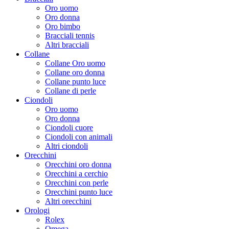
Oro uomo
Oro donna
Oro bimbo
Bracciali tennis
Altri bracciali
Collane
Collane Oro uomo
Collane oro donna
Collane punto luce
Collane di perle
Ciondoli
Oro uomo
Oro donna
Ciondoli cuore
Ciondoli con animali
Altri ciondoli
Orecchini
Orecchini oro donna
Orecchini a cerchio
Orecchini con perle
Orecchini punto luce
Altri orecchini
Orologi
Rolex
Omega