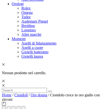
Orologi
Rolex
Omega
Tudor
Audemars Piguet
Breitling
Longines
Altre marche
Momenti
Anelli di fidanzamento
Anelli a cuore
Gioielli battesimo
Gioielli laurea
Nessun prodotto nel carrello.
Search
Search
for:
Home
/
Ciondoli
/
Oro donna
/ Ciondolo croce in oro giallo con
zirconi