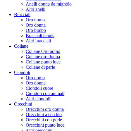
Anelli donna da mignolo
Altri anelli
Bracciali
Oro uomo
Oro donna
Oro bimbo
Bracciali tennis
Altri bracciali
Collane
Collane Oro uomo
Collane oro donna
Collane punto luce
Collane di perle
Ciondoli
Oro uomo
Oro donna
Ciondoli cuore
Ciondoli con animali
Altri ciondoli
Orecchini
Orecchini oro donna
Orecchini a cerchio
Orecchini con perle
Orecchini punto luce
Altri orecchini