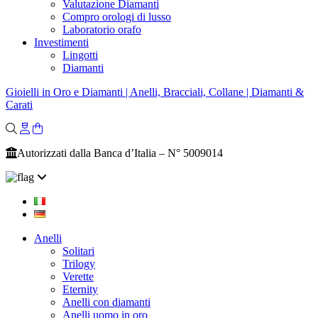
Valutazione Diamanti
Compro orologi di lusso
Laboratorio orafo
Investimenti
Lingotti
Diamanti
Gioielli in Oro e Diamanti | Anelli, Bracciali, Collane | Diamanti &
Carati
Autorizzati dalla Banca d’Italia – N° 5009014
Anelli
Solitari
Trilogy
Verette
Eternity
Anelli con diamanti
Anelli uomo in oro