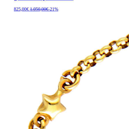
825,00
€
1.050,00
€
-21%