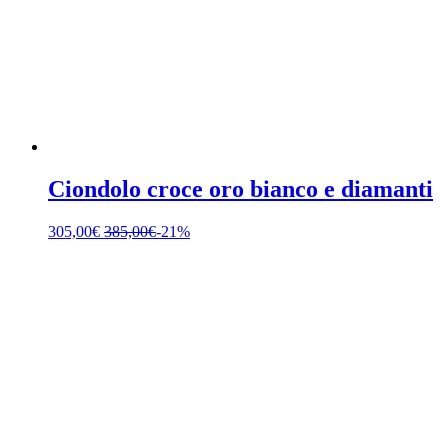
Ciondolo croce oro bianco e diamanti
305,00
€
385,00
€
-21%