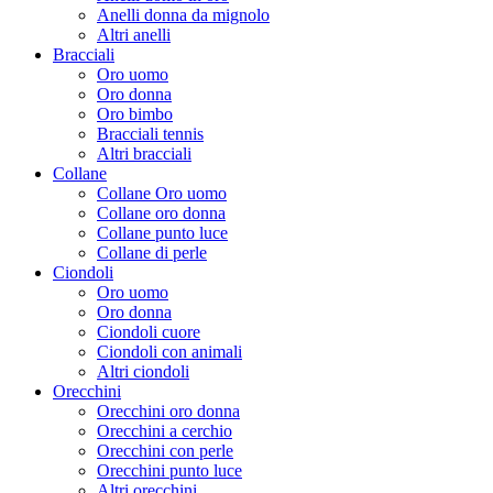
Anelli donna da mignolo
Altri anelli
Bracciali
Oro uomo
Oro donna
Oro bimbo
Bracciali tennis
Altri bracciali
Collane
Collane Oro uomo
Collane oro donna
Collane punto luce
Collane di perle
Ciondoli
Oro uomo
Oro donna
Ciondoli cuore
Ciondoli con animali
Altri ciondoli
Orecchini
Orecchini oro donna
Orecchini a cerchio
Orecchini con perle
Orecchini punto luce
Altri orecchini