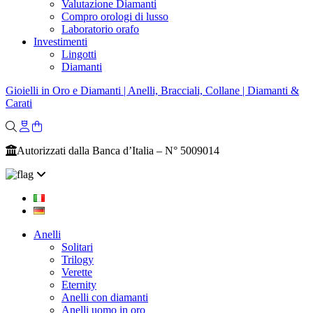
Valutazione Diamanti
Compro orologi di lusso
Laboratorio orafo
Investimenti
Lingotti
Diamanti
Gioielli in Oro e Diamanti | Anelli, Bracciali, Collane | Diamanti &
Carati
Autorizzati dalla Banca d’Italia – N° 5009014
Anelli
Solitari
Trilogy
Verette
Eternity
Anelli con diamanti
Anelli uomo in oro