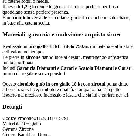
su catene sottili o medie.
Il peso di
1,2 g
lo rende leggero e comodo, perfetto per l’uso
quotidiano senza perdere presenza.
È un
ciondolo
versatile: su collane, girocolli e anche in stile charm,
in base alla catena scelta.
Materiali, garanzia e confezione: acquisto sicuro
Realizzato in
oro giallo 18 kt – titolo 750‰
, un materiale affidabile
e di valore nel tempo.
Le pietre in
zircone
danno luce al design, mantenendo un’estetica
pulita e raffinata.
Inclusi
Garanzia Diamanti e Carati
e
Scatola Diamanti e Carati
,
pronto da regalare senza pensieri.
Questo
ciondolo gufo in oro giallo 18 kt
con
zirconi
punta dritto
all’essenziale: luce, simbolo e qualità. Compatto ma d’impatto,
leggero ma prezioso. Indossalo e lascia che sia lui a parlare per te!
Dettagli
Codice Prodotto
01B2CDL015791
Materiale
Oro giallo
Gemma
Zircone
Genere
Bambino, Donna