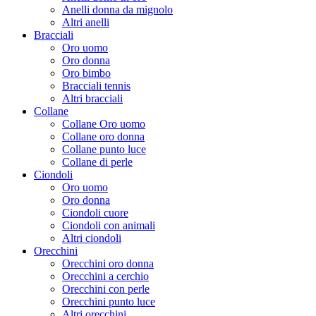
Anelli donna da mignolo
Altri anelli
Bracciali
Oro uomo
Oro donna
Oro bimbo
Bracciali tennis
Altri bracciali
Collane
Collane Oro uomo
Collane oro donna
Collane punto luce
Collane di perle
Ciondoli
Oro uomo
Oro donna
Ciondoli cuore
Ciondoli con animali
Altri ciondoli
Orecchini
Orecchini oro donna
Orecchini a cerchio
Orecchini con perle
Orecchini punto luce
Altri orecchini