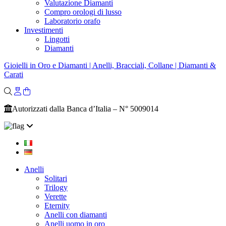
Valutazione Diamanti
Compro orologi di lusso
Laboratorio orafo
Investimenti
Lingotti
Diamanti
Gioielli in Oro e Diamanti | Anelli, Bracciali, Collane | Diamanti &
Carati
Autorizzati dalla Banca d’Italia – N° 5009014
Anelli
Solitari
Trilogy
Verette
Eternity
Anelli con diamanti
Anelli uomo in oro