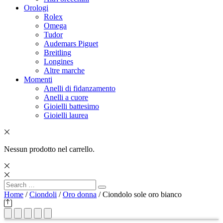
Orologi
Rolex
Omega
Tudor
Audemars Piguet
Breitling
Longines
Altre marche
Momenti
Anelli di fidanzamento
Anelli a cuore
Gioielli battesimo
Gioielli laurea
Nessun prodotto nel carrello.
Search
Search
for:
Home
/
Ciondoli
/
Oro donna
/ Ciondolo sole oro bianco