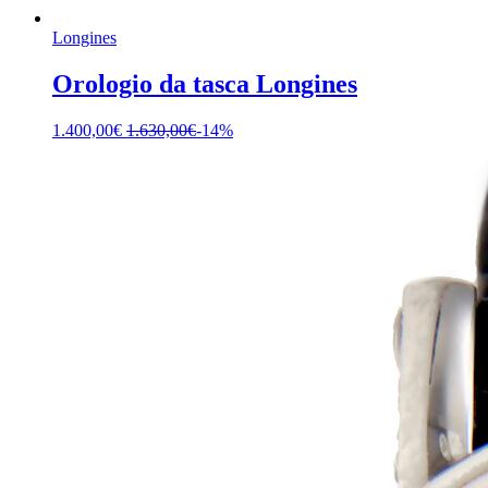
Longines
Orologio da tasca Longines
1.400,00
€
1.630,00
€
-14%