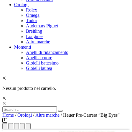
Orologi
Rolex
Omega
Tudor
Audemars Piguet
Breitling
Longines
Altre marche
Momenti
Anelli di fidanzamento
Anelli a cuore
Gioielli battesimo
Gioielli laurea
Nessun prodotto nel carrello.
Search
Search
for:
Home
/
Orologi
/
Altre marche
/ Heuer Pre-Carrera “Big Eyes”