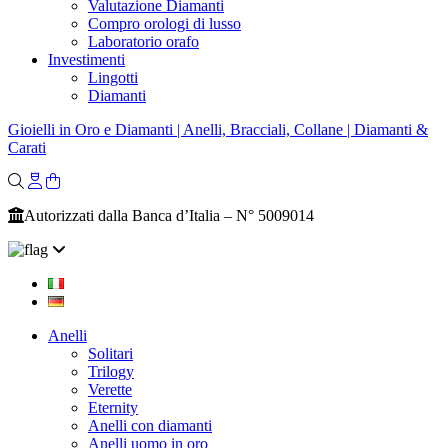
Valutazione Diamanti
Compro orologi di lusso
Laboratorio orafo
Investimenti
Lingotti
Diamanti
Gioielli in Oro e Diamanti | Anelli, Bracciali, Collane | Diamanti &
Carati
Autorizzati dalla Banca d’Italia – N° 5009014
Anelli
Solitari
Trilogy
Verette
Eternity
Anelli con diamanti
Anelli uomo in oro