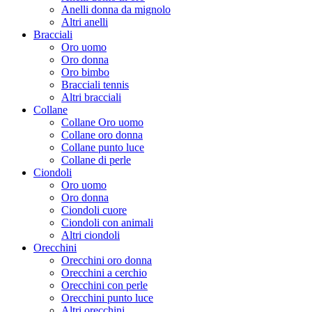
Anelli donna da mignolo
Altri anelli
Bracciali
Oro uomo
Oro donna
Oro bimbo
Bracciali tennis
Altri bracciali
Collane
Collane Oro uomo
Collane oro donna
Collane punto luce
Collane di perle
Ciondoli
Oro uomo
Oro donna
Ciondoli cuore
Ciondoli con animali
Altri ciondoli
Orecchini
Orecchini oro donna
Orecchini a cerchio
Orecchini con perle
Orecchini punto luce
Altri orecchini