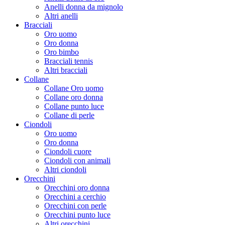
Anelli donna da mignolo
Altri anelli
Bracciali
Oro uomo
Oro donna
Oro bimbo
Bracciali tennis
Altri bracciali
Collane
Collane Oro uomo
Collane oro donna
Collane punto luce
Collane di perle
Ciondoli
Oro uomo
Oro donna
Ciondoli cuore
Ciondoli con animali
Altri ciondoli
Orecchini
Orecchini oro donna
Orecchini a cerchio
Orecchini con perle
Orecchini punto luce
Altri orecchini