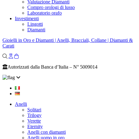
Valutazione Diamanti
Compro orologi di lusso
Laboratorio orafo
Investimenti
Lingotti
Diamanti
Gioielli in Oro e Diamanti | Anelli, Bracciali, Collane | Diamanti &
Carati
Autorizzati dalla Banca d’Italia – N° 5009014
Anelli
Solitari
Trilogy
Verette
Eternity
Anelli con diamanti
Anelli uomo in oro