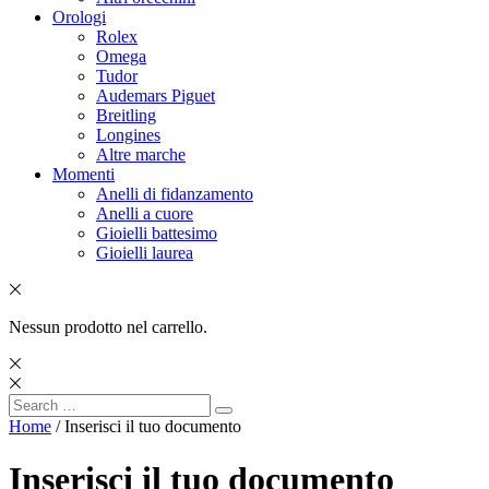
Orologi
Rolex
Omega
Tudor
Audemars Piguet
Breitling
Longines
Altre marche
Momenti
Anelli di fidanzamento
Anelli a cuore
Gioielli battesimo
Gioielli laurea
Nessun prodotto nel carrello.
Search
Search
for:
Home
/ Inserisci il tuo documento
Inserisci il tuo documento