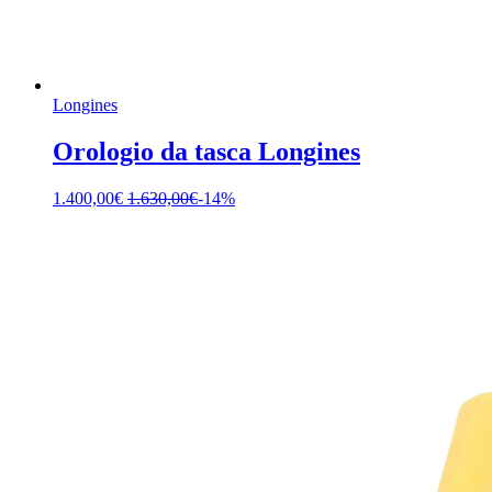
Longines
Orologio da tasca Longines
1.400,00
€
1.630,00
€
-14%