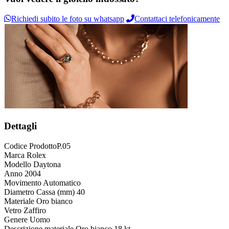
Richiedi subito le foto su whatsapp
Contattaci telefonicamente
Dettagli
Codice Prodotto
P.05
Marca
Rolex
Modello
Daytona
Anno
2004
Movimento
Automatico
Diametro Cassa (mm)
40
Materiale
Oro bianco
Vetro
Zaffiro
Genere
Uomo
Descrizione materiale
Oro bianco 18 kt