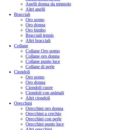
Anelli donna da mignolo
Altri anelli
Bracciali
Oro uomo
Oro donna
Oro bimbo
Bracciali tennis
Altri bracciali
Collane
Collane Oro uomo
Collane oro donna
Collane punto luce
Collane di perle
Ciondoli
Oro uomo
Oro donna
Ciondoli cuore
Ciondoli con animali
Altri ciondoli
Orecchini
Orecchini oro donna
Orecchini a cerchio
Orecchini con perle
Orecchini punto luce
Altri orecchini