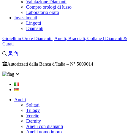
Valutazione Diamanti
Compro orologi di lusso
Laboratorio orafo
Investimenti
Lingotti
Diamanti
Gioielli in Oro e Diamanti | Anelli, Bracciali, Collane | Diamanti &
Carati
Autorizzati dalla Banca d’Italia – N° 5009014
Anelli
Solitari
Trilogy
Verette
Eternity
Anelli con diamanti
Anelli uomo in oro