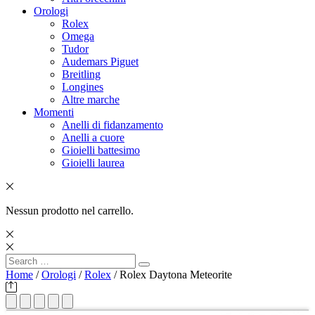
Orologi
Rolex
Omega
Tudor
Audemars Piguet
Breitling
Longines
Altre marche
Momenti
Anelli di fidanzamento
Anelli a cuore
Gioielli battesimo
Gioielli laurea
Nessun prodotto nel carrello.
Search
Search
for:
Home
/
Orologi
/
Rolex
/ Rolex Daytona Meteorite