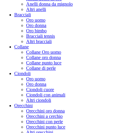
Anelli donna da mignolo
Altri anelli
Bracciali
Oro uomo
Oro donna
Oro bimbo
Bracciali tennis
Altri bracciali
Collane
Collane Oro uomo
Collane oro donna
Collane punto luce
Collane di perle
Ciondoli
Oro uomo
Oro donna
Ciondoli cuore
Ciondoli con animali
Altri ciondoli
Orecchini
Orecchini oro donna
Orecchini a cerchio
Orecchini con perle
Orecchini punto luce
Altri orecchini