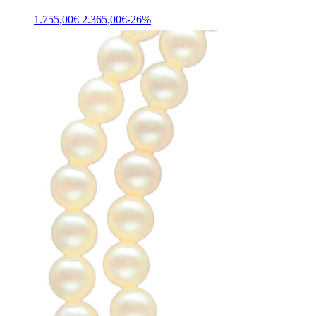
1.755,00
€
2.365,00
€
-26%