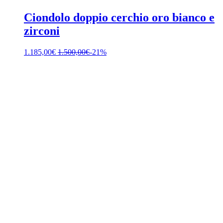
Ciondolo doppio cerchio oro bianco e
zirconi
1.185,00
€
1.500,00
€
-21%