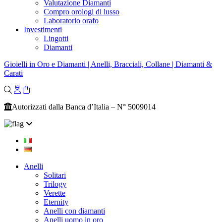
Valutazione Diamanti
Compro orologi di lusso
Laboratorio orafo
Investimenti
Lingotti
Diamanti
Gioielli in Oro e Diamanti | Anelli, Bracciali, Collane | Diamanti &
Carati
Autorizzati dalla Banca d’Italia – N° 5009014
Anelli
Solitari
Trilogy
Verette
Eternity
Anelli con diamanti
Anelli uomo in oro