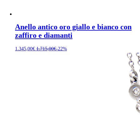
Anello antico oro giallo e bianco con
zaffiro e diamanti
1.345,00
€
1.715,00
€
-22%