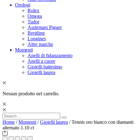
Orologi
Rolex
Omega
Tudor
Audemars Piguet
Breitling
Longines
Altre marche
Momenti
Anelli di fidanzamento
Anelli a cuore
Gioielli battesimo
Gioielli laurea
Nessun prodotto nel carrello.
Search
Search
for:
Home
/
Momenti
/
Gioielli laurea
/ Tennis oro bianco con diamanti
alternato 1.10 ct