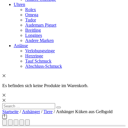
Uhren
Rolex
Omega
Tudor
Audemars Piguet
Breitling
Longines
Andere Marken
Anlässe
Verlobungsringe
Herzringe
Tauf Schmuck
Abschluss-Schmuck
Es befinden sich keine Produkte im Warenkorb.
Search
Search
for:
Startseite
/
Anhänger
/
Tiere
/ Anhänger Küken aus Gelbgold