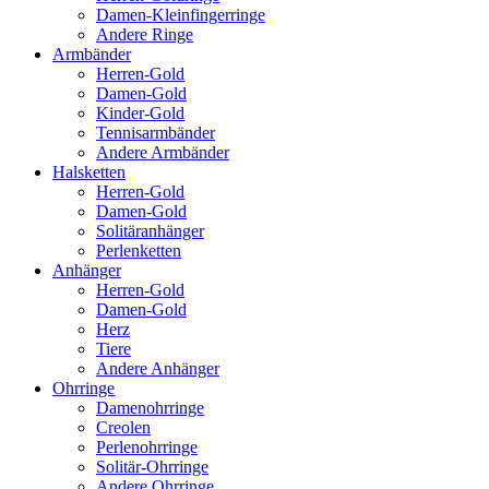
Damen-Kleinfingerringe
Andere Ringe
Armbänder
Herren-Gold
Damen-Gold
Kinder-Gold
Tennisarmbänder
Andere Armbänder
Halsketten
Herren-Gold
Damen-Gold
Solitäranhänger
Perlenketten
Anhänger
Herren-Gold
Damen-Gold
Herz
Tiere
Andere Anhänger
Ohrringe
Damenohrringe
Creolen
Perlenohrringe
Solitär-Ohrringe
Andere Ohrringe