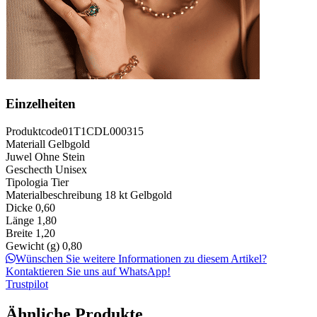
Einzelheiten
Produktcode
01T1CDL000315
Materiall
Gelbgold
Juwel
Ohne Stein
Geschecth
Unisex
Tipologia
Tier
Materialbeschreibung
18 kt Gelbgold
Dicke
0,60
Länge
1,80
Breite
1,20
Gewicht (g)
0,80
Wünschen Sie weitere Informationen zu diesem Artikel?
Kontaktieren Sie uns auf WhatsApp!
Trustpilot
Ähnliche Produkte