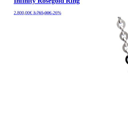
Infinity Rosègold Ring
2.800,00
€
3.765,00
€
-26%