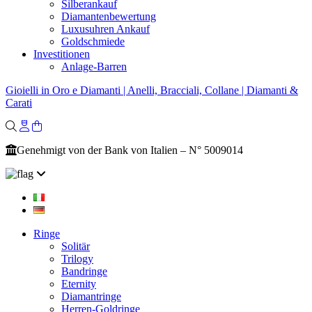
Silberankauf
Diamantenbewertung
Luxusuhren Ankauf
Goldschmiede
Investitionen
Anlage-Barren
Gioielli in Oro e Diamanti | Anelli, Bracciali, Collane | Diamanti &
Carati
Genehmigt von der Bank von Italien – N° 5009014
Ringe
Solitär
Trilogy
Bandringe
Eternity
Diamantringe
Herren-Goldringe