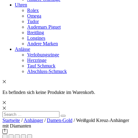
Uhren
Rolex
Omega
Tudor
Audemars Piguet
Breitling
Longines
Andere Marken
Anlässe
Verlobungsringe
Herzringe
Tauf Schmuck
Abschluss-Schmuck
Es befinden sich keine Produkte im Warenkorb.
Search
Search
for:
Startseite
/
Anhänger
/
Damen-Gold
/ Weißgold Kreuz-Anhänger
mit Diamanten