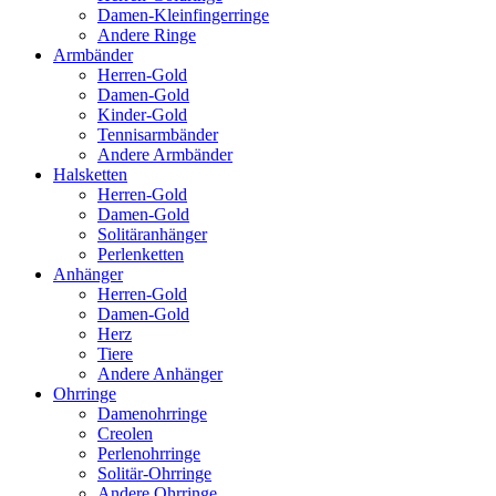
Damen-Kleinfingerringe
Andere Ringe
Armbänder
Herren-Gold
Damen-Gold
Kinder-Gold
Tennisarmbänder
Andere Armbänder
Halsketten
Herren-Gold
Damen-Gold
Solitäranhänger
Perlenketten
Anhänger
Herren-Gold
Damen-Gold
Herz
Tiere
Andere Anhänger
Ohrringe
Damenohrringe
Creolen
Perlenohrringe
Solitär-Ohrringe
Andere Ohrringe