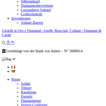
Silberankauf
Diamantenbewertung
Luxusuhren Ankauf
Goldschmiede
Investitionen
Anlage-Barren
Gioielli in Oro e Diamanti | Anelli, Bracciali, Collane | Diamanti &
Carati
Genehmigt von der Bank von Italien – N° 5009014
Ringe
Solitär
Trilogy
Bandringe
Eternity
Diamantringe
Herren-Goldringe