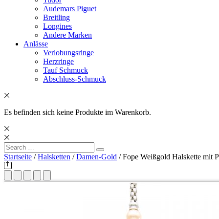
Audemars Piguet
Breitling
Longines
Andere Marken
Anlässe
Verlobungsringe
Herzringe
Tauf Schmuck
Abschluss-Schmuck
Es befinden sich keine Produkte im Warenkorb.
Search
Search
for:
Startseite
/
Halsketten
/
Damen-Gold
/ Fope Weißgold Halskette mit P