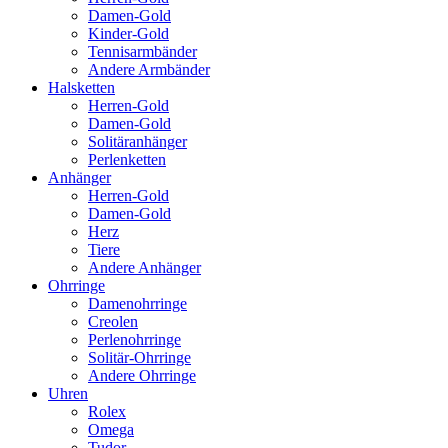
Damen-Gold
Kinder-Gold
Tennisarmbänder
Andere Armbänder
Halsketten
Herren-Gold
Damen-Gold
Solitäranhänger
Perlenketten
Anhänger
Herren-Gold
Damen-Gold
Herz
Tiere
Andere Anhänger
Ohrringe
Damenohrringe
Creolen
Perlenohrringe
Solitär-Ohrringe
Andere Ohrringe
Uhren
Rolex
Omega
Tudor