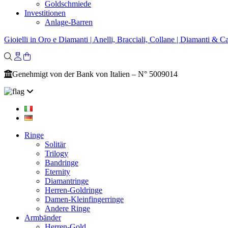
Goldschmiede
Investitionen
Anlage-Barren
Gioielli in Oro e Diamanti | Anelli, Bracciali, Collane | Diamanti & Ca
Genehmigt von der Bank von Italien – N° 5009014
Ringe
Solitär
Trilogy
Bandringe
Eternity
Diamantringe
Herren-Goldringe
Damen-Kleinfingerringe
Andere Ringe
Armbänder
Herren-Gold