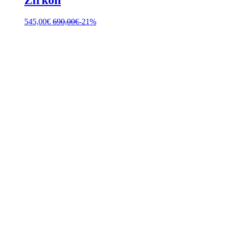
Zirkon
545,00
€
690,00
€
-21%