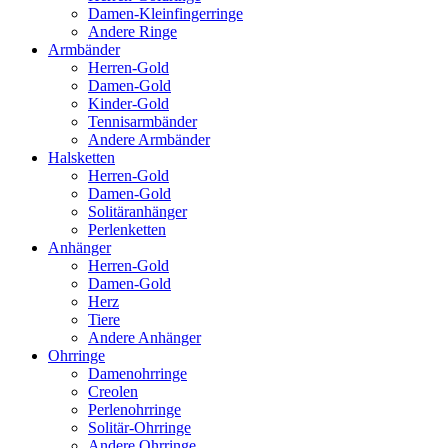
Damen-Kleinfingerringe
Andere Ringe
Armbänder
Herren-Gold
Damen-Gold
Kinder-Gold
Tennisarmbänder
Andere Armbänder
Halsketten
Herren-Gold
Damen-Gold
Solitäranhänger
Perlenketten
Anhänger
Herren-Gold
Damen-Gold
Herz
Tiere
Andere Anhänger
Ohrringe
Damenohrringe
Creolen
Perlenohrringe
Solitär-Ohrringe
Andere Ohrringe