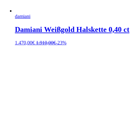
damiani
Damiani Weißgold Halskette 0,40 ct
1.470,00
€
1.910,00
€
-23%