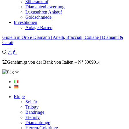
Silberankauf
Diamantenbewertung
Luxusuhren Ankauf
Goldschmiede
Investitionen
Anlage-Barren
Gioielli in Oro e Diamanti | Anelli, Bracciali, Collane | Diamanti &
Carati
Genehmigt von der Bank von Italien – N° 5009014
Ringe
Solitär
Trilogy
Bandringe
Eternity
Diamantringe
Herren-Goldringe