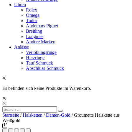
Uhren
Rolex
Omega
Tudor
Audemars Piguet
Breitling
Longines
Andere Marken
Anlässe
Verlobungsringe
Herzringe
Tauf Schmuck
Abschluss-Schmuck
Es befinden sich keine Produkte im Warenkorb.
Search
Search
for:
Startseite
/
Halsketten
/
Damen-Gold
/ Groumette Halskette aus
Weißgold